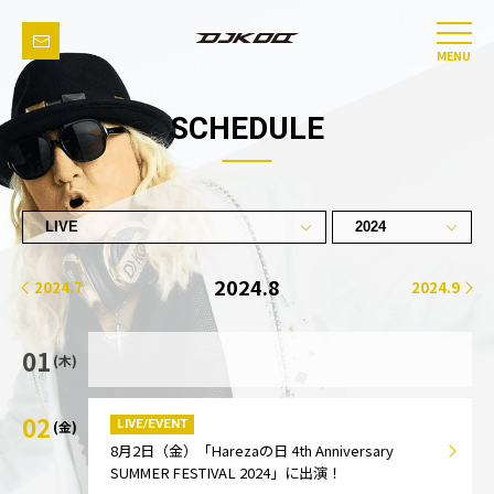
MENU
SCHEDULE
2024.8
2024.7
2024.9
01
(木)
02
LIVE/EVENT
(金)
8月2日（金）「Harezaの日 4th Anniversary
SUMMER FESTIVAL 2024」に出演！