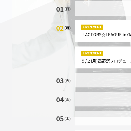
01
(日)
02
LIVE/EVENT
(月)
「ACTORS☆LEAGUE i
LIVE/EVENT
５/２(月)高野洸プロデュース
03
(火)
04
(水)
05
(木)