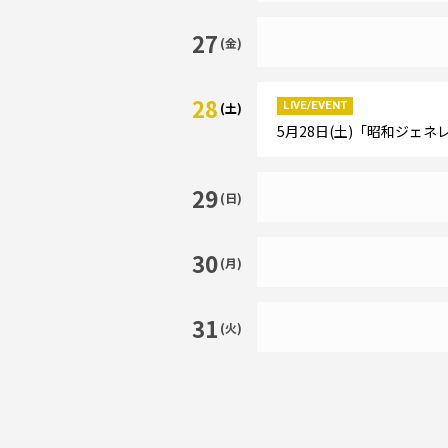
27
(金)
28
LIVE/EVENT
(土)
5月28日(土)「昭和ジェ
29
(日)
30
(月)
31
(火)