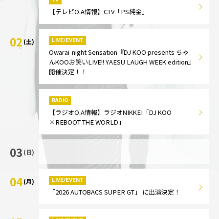
【テレビO.A情報】CTV「PS純金」
02
LIVE/EVENT
(土)
Owarai-night Sensation『DJ KOO presents ちゃ
んKOOお笑いLIVE!! YAESU LAUGH WEEK edition』
開催決定！！
RADIO
【ラジオO.A情報】ラジオNIKKEI「DJ KOO
×REBOOT THE WORLD」
03
(日)
04
LIVE/EVENT
(月)
「2026 AUTOBACS SUPER GT」 に出演決定！