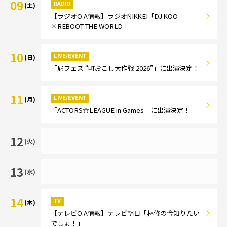
09
RADIO
(土)
【ラジオO.A情報】ラジオNIKKEI「DJ KOO
×REBOOT THE WORLD」
10
LIVE/EVENT
(日)
「尼フェス “町おこし大作戦 2026”」に出演決定！
11
LIVE/EVENT
(月)
「ACTORS☆LEAGUE in Games」に出演決定！
12
(火)
13
(水)
14
TV
(木)
【テレビO.A情報】テレビ朝日「林修の今知りたい
でしょ！」