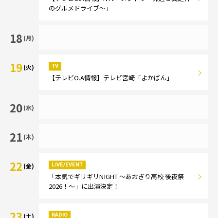
のグルメドライブ～」
18
(月)
19
TV
(火)
【テレビO.A情報】テレビ宮崎「よかばん」
20
(水)
21
(木)
22
LIVE/EVENT
(金)
「本気でギリギリNIGHT ～あおぎり高校 後夜祭
2026！～」に出演決定！
23
RADIO
(土)