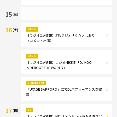
15
(金)
16
RADIO
(土)
【ラジオO.A情報】STVラジオ「うたノしおり」
（コメント出演）
RADIO
【ラジオO.A情報】ラジオNIKKEI「DJ KOO
×REBOOT THE WORLD」
LIVE/EVENT
「UTAGE SAPPORO」にてDJパフォーマンスを披
露！
17
TV
(日)
【テレビO.A情報】NTV「メシドラ～兼近＆真之介