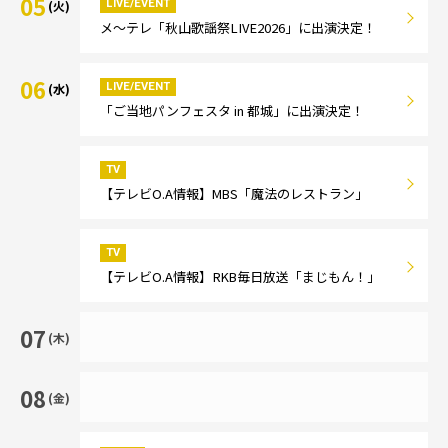
05
LIVE/EVENT
(火)
メ～テレ「秋山歌謡祭LIVE2026」に出演決定！
06
LIVE/EVENT
(水)
「ご当地パンフェスタ in 都城」に出演決定！
TV
【テレビO.A情報】MBS「魔法のレストラン」
TV
【テレビO.A情報】RKB毎日放送「まじもん！」
07
(木)
08
(金)