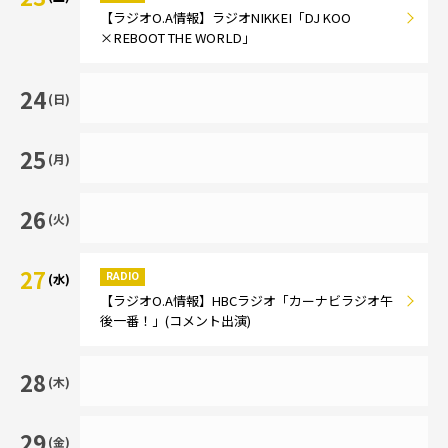
【ラジオO.A情報】ラジオNIKKEI「DJ KOO
×REBOOT THE WORLD」
24
(日)
25
(月)
26
(火)
27
RADIO
(水)
【ラジオO.A情報】HBCラジオ「カーナビラジオ午
後一番！」(コメント出演)
28
(木)
29
(金)