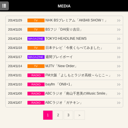
TOP
MEDIA
PROFILE
NHK BSプレミアム「AKB48 SHOW！」
2014/11/29
TV
NEWS
BSフジ「DAI安☆吉日」
2014/11/26
TV
MEDIA
TOKYO HEADLINE NEWS
2014/11/24
MAGAZINE
日本テレビ「今夜くらべてみました」
2014/11/18
TV
EVENT
週間プレイボーイ
2014/11/17
MAGAZINE
DISCOGRAPHY
MJTV「New Order」
2014/11/14
TV
TWITTER
FM大阪「よしもとラジオ高校～らじこ～」
2014/11/11
RADIO
bayfm 「ON8+1」
2014/11/10
RADIO
ABCラジオ「南山千恵美のMusic Smile」
2014/11/08
RADIO
ABCラジオ「ガチキン」
2014/11/07
RADIO
1
2
3
＞