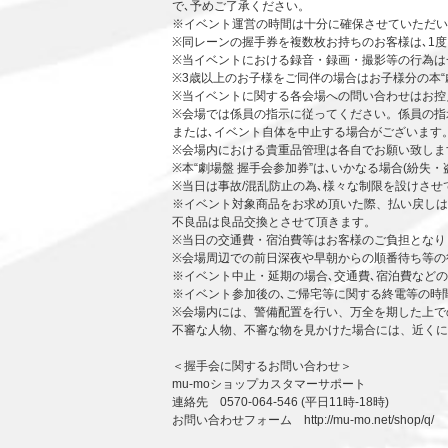
で､予めご了承ください。
※イベント運営の時間は十分に確保させていただい
※同レーンの握手券を複数枚お持ちのお客様は､1
※当イベントにおける録音・録画・撮影等の行為は
※3歳以上のお子様をご同伴の場合はお子様分の本“
※当イベントに関する各会場への問い合わせはお控
※会場では係員の指示に従ってください。係員の指
または､イベント自体を中止する場合がございます
※会場内における貴重品管理は各自でお願い致しま
※本“劇場盤 握手会参加券”は､いかなる場合(紛失
※当日は事故/混乱防止の為､様々な制限を設けさ
※イベント対象商品をお求め頂いた際、払い戻しは
不良品は良品交換とさせて頂きます。
※当日の交通費・宿泊費等はお客様のご負担となり
※会場周辺での前日深夜や早朝からの順番待ち等の
※イベント中止・延期の場合､交通費､宿泊費など
※イベント参加後の､ご帰宅等に関する終電等の時
※会場内には、警備配置を行い、万全を期した上で
不審な人物、不審な物を見かけた場合には、近くに
＜握手会に関するお問い合わせ＞
mu-moショップカスタマーサポート
連絡先 0570-064-546 (平日11時-18時)
お問い合わせフォーム http://mu-mo.net/shop/q/