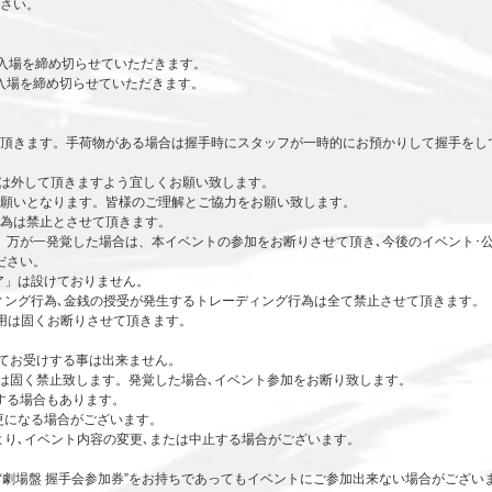
さい。
の入場を締め切らせていただきます。
の入場を締め切らせていただきます。
頂きます。手荷物がある場合は握手時にスタッフが一時的にお預かりして握手をし
は外して頂きますよう宜しくお願い致します。
願いとなります。皆様のご理解とご協力をお願い致します。
為は禁止とさせて頂きます。
。万が一発覚した場合は、本イベントの参加をお断りさせて頂き､今後のイベント･
ださい。
ア」は設けておりません。
ィング行為､金銭の授受が発生するトレーディング行為は全て禁止させて頂きます。
使用は固くお断りさせて頂きます。
にてお受けする事は出来ません。
偽造は固く禁止致します。発覚した場合､イベント参加をお断り致します。
する場合もあります。
更になる場合がございます。
より､イベント内容の変更､または中止する場合がございます。
“劇場盤 握手会参加券”をお持ちであってもイベントにご参加出来ない場合がござい