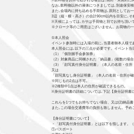
※飲料物をお持ち込される場合は､開封・未開封に
なお､飲料物以外の液体につきましては､別途保安
また､会場内に持ち込める手荷物は､原則としてお
3辺（縦・横・高さ）の合計90cm以内を目安に､
※天候によっては､カサは手荷物と別でお持ち頂い
※クローク等のご用意はございません。お荷物の一
①本人照会
イベント参加時には入場の前に､当選者御本人様で
本人照会には､以下の三点が必要です。イベント当
（1）「個別握手会参加券」
（2）対象商品に同梱された「納品書」(複数の場
（3）「顔写真付身分証明書」（本人の名前・住所
又は
「顔写真なし身分証明書」（本人の名前・住所が確
※同じもの2点は不可。
※2種類中1点は本人の住所が確認できるもの。
※身分証明書の詳細については､下記【身分証明書
これらを1つでもお持ちでない場合、又は(2)納品
また､この場合交通費等の負担も致しません。予め
【身分証明書について】
・「顔写真付身分証明書」とは以下を指します。（
①パスポート