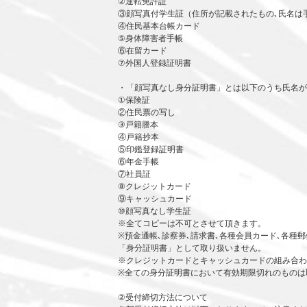
②運転免許証
③顔写真付学生証（住所が記載されたもの､氏名は
④住民基本台帳カード
⑤身体障害者手帳
⑥在留カード
⑦外国人登録証明書
・「顔写真なし身分証明書」とは以下のうち氏名が
①保険証
②住民票の写し
③戸籍謄本
④戸籍抄本
⑤印鑑登録証明書
⑥年金手帳
⑦社員証
⑧クレジットカード
⑨キャッシュカード
⑩顔写真なし学生証
※全てコピーは不可とさせて頂きます。
※預金通帳､診察券､請求書､各種会員カード､各種
「身分証明書」として取り扱いません。
※クレジットカードとキャッシュカードの組み合わ
※全ての身分証明書において有効期限切れのものは
②受付締切方法について