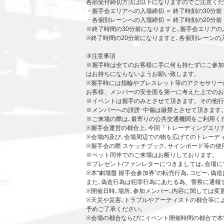
各部受付締切方法は以下になりますのでご注意くだ
・握手会エリアへの入場締切 ＝ 終了時刻の30分前
・各個別レーンへの入場締切 ＝ 終了時刻の20分前
※終了時間の30分前になりますと､握手会エリア
※終了時間の20分前になりますと､各個別レーン
③注意事項
※握手時は全てのお客様に手に何も持たずにご参加
はお持ちにならないようお願い致します。
※握手時には指輪やブレスレット等のアクセサリー
お客様、メンバーの安全面を第一に考えた上でのお
※イベントは握手のみとさせて頂きます。その他行
※メンバーへの誹謗･中傷は厳禁とさせて頂きます
※ご来場の際は､最寄りの公共交通機関をご利用く
※握手会運営の都合上､今回「トレーディングエリ
※会場内及び､会場周辺での物を広げてのトレーデ
※握手会の際 スケッチブック､サインボード等の
※ペット同伴でのご来場はお断りしております。
※プレゼント/ファンレターにつきましては､会場
※本“劇場盤 握手会参加券”の転売行為､コピー､
また､偽造行為は犯罪行為にあたる為、警察に通報
※開催日時､場所､参加メンバー､内容に関しては変
※天災や災害､トラブルやアーティストの都合等に
予めご了承ください。
※会場の都合ならびにイベント開催時間の都合で本