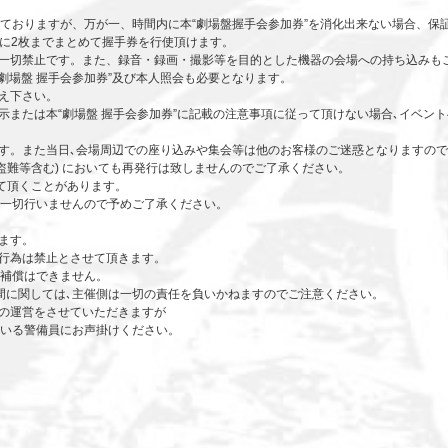
ておりますが、万が一、時間内に本“劇場盤握手会参加券”を消化出来ない場合、保
度に2枚までまとめて握手券を行使頂けます。
一切禁止です。また、録音・録画・撮影等を目的とした機器の会場への持ち込みも
劇場盤 握手会参加券”及び本人照会も必要となります。
え下さい。
示または本“劇場盤 握手会参加券”に記載の注意事項に従って頂けない場合､イベン
。
す。また当日､会場周辺での座り込みや集会等は他のお客様のご迷惑となりますの
・盗難等含む) においても再発行は致しませんのでご了承ください。
せて頂くことがあります。
一切行いませんので予めご了承ください。
ます。
行為は禁止とさせて頂きます。
の補償はできません。
間に関しては､主催側は一切の責任を負いかねますのでご注意ください。
の運営をさせていただきますが
いる警備員にお声掛けください。