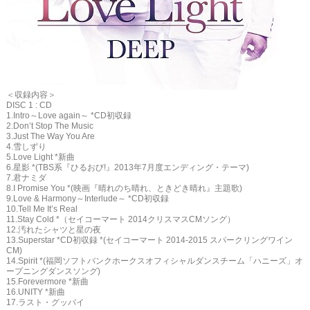
＜収録内容＞
DISC 1 : CD
1.Intro～Love again～ *CD初収録
2.Don’t Stop The Music
3.Just The Way You Are
4.雪しずり
5.Love Light *新曲
6.星影 *(TBS系『ひるおび!』2013年7月度エンディング・テーマ)
7.君ナミダ
8.I Promise You *(映画『晴れのち晴れ、ときどき晴れ』主題歌)
9.Love & Harmony～Interlude～ *CD初収録
10.Tell Me It’s Real
11.Stay Cold *（セイコーマート 2014クリスマスCMソング）
12.汚れたシャツと星の夜
13.Superstar *CD初収録 *(セイコーマート 2014-2015 スパークリングワイン
CM)
14.Spirit *(福岡ソフトバンクホークスオフィシャルダンスチーム「ハニーズ」オ
ープニングダンスソング)
15.Forevermore *新曲
16.UNITY *新曲
17.ラスト・グッバイ