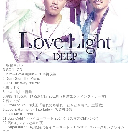
＜収録内容＞
DISC 1 : CD
1.Intro～Love again～ *CD初収録
2.Don’t Stop The Music
3.Just The Way You Are
4.雪しずり
5.Love Light *新曲
6.星影 *(TBS系『ひるおび!』2013年7月度エンディング・テーマ)
7.君ナミダ
8.I Promise You *(映画『晴れのち晴れ、ときどき晴れ』主題歌)
9.Love & Harmony～Interlude～ *CD初収録
10.Tell Me It’s Real
11.Stay Cold *（セイコーマート 2014クリスマスCMソング）
12.汚れたシャツと星の夜
13.Superstar *CD初収録 *(セイコーマート 2014-2015 スパークリングワイン
CM)