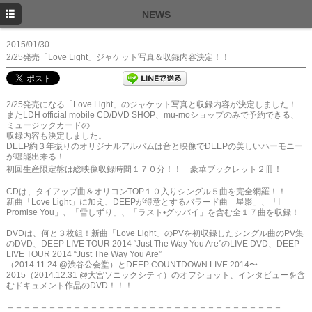
TOP
NEWS
NEWS
2015/01/30
2/25発売「Love Light」ジャケット写真＆収録内容決定！！
SCHEDULE
PROFILE
2/25発売になる「Love Light」のジャケット写真と収録内容が決定しました！
またLDH official mobile CD/DVD SHOP、mu-moショップのみで予約できる、
DISCOGRAPHY
ミュージックカードの
収録内容も決定しました。
DEEP約３年振りのオリジナルアルバムは音と映像でDEEPの美しいハーモニー
FANCLUB
が堪能出来る！
初回生産限定盤は
総映像収録時間１７０分！！ 豪華ブックレット２冊！
CDは、タイアップ曲＆オリコンTOP１０入りシングル５曲を完
全網羅！！
新曲「Love Light」に加え、DEEPが得意とするバラード曲「星影」、
「I
Promise You」、「雪しずり」、「ラスト•グッバイ」を含む全１７曲を
収録！
DVDは、何と３枚組！新曲「Love Light」のPVを初収録したシングル曲のPV集
のDVD、D
EEP LIVE TOUR 2014 “Just The Way You Are”のLIVE DVD、DEEP
LIVE TOUR 2014 “Just The Way You Are”
（2014.11.24 @渋谷公会堂）とDEEP COUNTDOWN LIVE 2014〜
2015（2014.12.31 @大宮ソニックシティ）のオフショット、
インタビューを含
むドキュメント作品のDVD！！！
＝＝＝＝＝＝＝＝＝＝＝＝＝＝＝＝＝＝＝＝＝＝＝＝＝＝＝＝＝＝＝＝＝