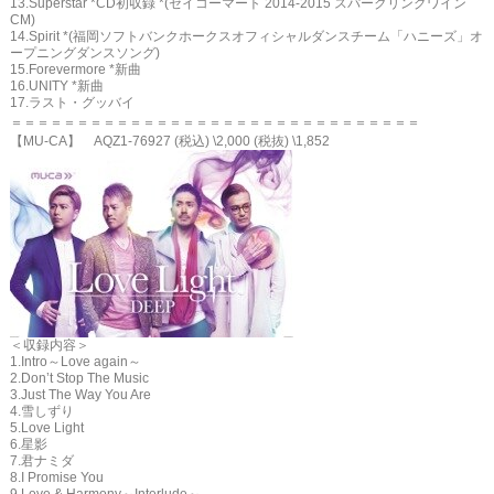
13.Superstar *CD初収録 *(セイコーマート 2014-2015 スパークリングワイン
CM)
14.Spirit *(福岡ソフトバンクホークスオフィシャルダンスチーム「ハニーズ」オ
ープニングダンスソング)
15.Forevermore *新曲
16.UNITY *新曲
17.ラスト・グッバイ
＝＝＝＝＝＝＝＝＝＝＝＝＝＝＝＝＝＝＝＝＝＝＝＝＝＝＝＝＝＝＝
【MU-CA】 AQZ1-76927 (税込) \2,000 (税抜) \1,852
＜収録内容＞
1.Intro～Love again～
2.Don’t Stop The Music
3.Just The Way You Are
4.雪しずり
5.Love Light
6.星影
7.君ナミダ
8.I Promise You