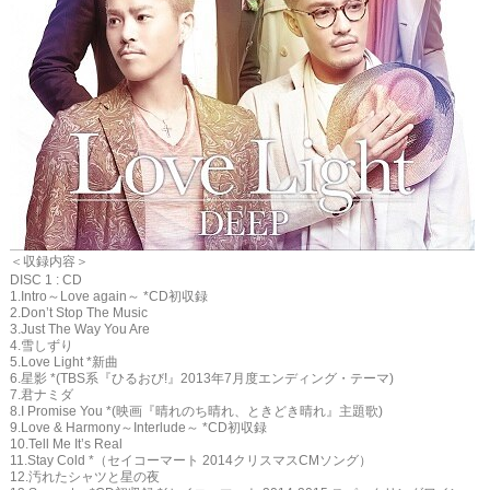
＜収録内容＞
DISC 1 : CD
1.Intro～Love again～ *CD初収録
2.Don’t Stop The Music
3.Just The Way You Are
4.雪しずり
5.Love Light *新曲
6.星影 *(TBS系『ひるおび!』2013年7月度エンディング・テーマ)
7.君ナミダ
8.I Promise You *(映画『晴れのち晴れ、ときどき晴れ』主題歌)
9.Love & Harmony～Interlude～ *CD初収録
10.Tell Me It’s Real
11.Stay Cold *（セイコーマート 2014クリスマスCMソング）
12.汚れたシャツと星の夜