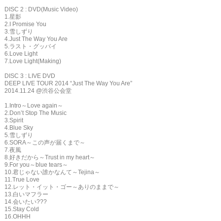
DISC 2 : DVD(Music Video)
1.星影
2.I Promise You
3.雪しずり
4.Just The Way You Are
5.ラスト・グッバイ
6.Love Light
7.Love Light(Making)
DISC 3 : LIVE DVD
DEEP LIVE TOUR 2014 “Just The Way You Are”
2014.11.24 @渋谷公会堂
1.Intro～Love again～
2.Don’t Stop The Music
3.Spirit
4.Blue Sky
5.雪しずり
6.SORA～この声が届くまで～
7.夜風
8.好きだから～Trust in my heart～
9.For you～blue tears～
10.君じゃない誰かなんて～Tejina～
11.True Love
12.レット・イット・ゴー～ありのままで～
13.白いマフラー
14.会いたい???
15.Stay Cold
16.OHHH