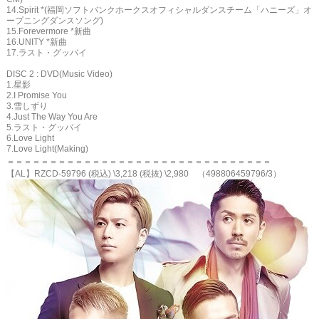
14.Spirit *(福岡ソフトバンクホークスオフィシャルダンスチーム「ハニーズ」オ
ープニングダンスソング)
15.Forevermore *新曲
16.UNITY *新曲
17.ラスト・グッバイ
DISC 2 : DVD(Music Video)
1.星影
2.I Promise You
3.雪しずり
4.Just The Way You Are
5.ラスト・グッバイ
6.Love Light
7.Love Light(Making)
＝＝＝＝＝＝＝＝＝＝＝＝＝＝＝＝＝＝＝＝＝＝＝＝＝＝＝＝＝＝＝
【AL】RZCD-59796 (税込) \3,218 (税抜) \2,980 （498806459796/3）