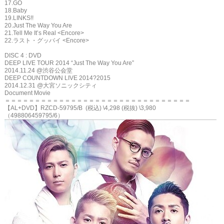
17.GO
18.Baby
19.LINKS!!
20.Just The Way You Are
21.Tell Me It’s Real <Encore>
22.ラスト・グッバイ <Encore>
DISC 4 : DVD
DEEP LIVE TOUR 2014 “Just The Way You Are”
2014.11.24 @渋谷公会堂
DEEP COUNTDOWN LIVE 2014?2015
2014.12.31 @大宮ソニックシティ
Document Movie
＝＝＝＝＝＝＝＝＝＝＝＝＝＝＝＝＝＝＝＝＝＝＝＝＝＝＝＝＝＝＝
【AL+DVD】RZCD-59795/B (税込) \4,298 (税抜) \3,980
（498806459795/6）