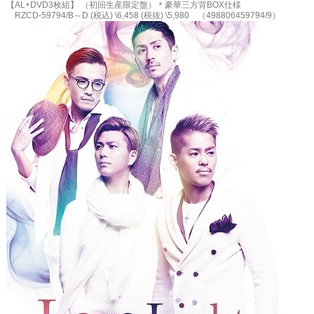
【AL+DVD3枚組】 （初回生産限定盤）＊豪華三方背BOX仕様
RZCD-59794/B～D (税込) \6,458 (税抜) \5,980 （498806459794/9）