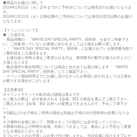
◆商品のお届けに関して
2014年1月21日（火）正午までのご予約分については発売日のお届けとなりま
す。
2014年1月21日（火）13時以降のご予約分については発売日翌日以降のお届け
となります。
【イベントについて】
◆ご入場方法
・商品同梱の「『WHITE DAY SPECIAL PARTY』招待券」を必ずご持参下さ
い。ご持参頂いていないお客様に於かれましては入場をお断り致します。
・「『WHITE DAY SPECIAL PARTY』招待券」に記載されている整理番号順で
ご整列頂きご入場頂きます。
お連れ様と同時入場をご希望される方は、整理番号の数字が後ろの方とのご
入場となります。
・集合場所や集合時間については商品と合わせてお届け致します「『WHITE
DAY SPECIAL PARTY』招待券」にてご確認下さい。
・イベント開始時間までにお越し頂けなかったお客様に於かれましては入場を
お断りする場合がございます。
【注意事項】
※イベントチケットの転売及び譲渡は禁止です。
※ご購入の際は、必ず参加される【会場、部】の商品を選んでご購入下さい。
ご購入された【会場、部】以外への変更はできませんので、予めご了承下さ
い。
※3歳以上のお子様をご同伴の場合は別途お子様の分の招待券が必要になりま
す。
※入場時や会場に於いて、関係スタッフの指示には必ず従ってください。
※開催日程および時間や会場、内容につきましては、都合により予告なく変更
となる場合がございます。
※プレゼントのお手渡しはお受け付け致しません。当日会場に設けますプレゼ