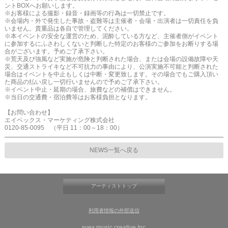
ントBOXへお願いします。
※お客様による撮影・録音・録画等の行為は一切禁止です。
※会場内・外で発生した事故・盗難等は主催者・会場・出演者は一切責任を負
いません。貴重品は各自で管理してください。
※本イベントの安全な運営のため、泥酔している方など、主催者側がイベント
に参加するにふさわしくないと判断した特定のお客様のご参加をお断りする場
合がございます。予めご了承下さい。
※荒天及び強風など実施が危険と判断された場合、または会場の設備故障や天
災、交通ストライキなど不可抗力の事由により、公演実施不可能と判断された
場合はイベントを中止もしくは中断・変更致します。その場合でもご購入頂い
た商品の払い戻し一切行いませんので予めご了承下さい。
※イベント中止・延期の場合、旅費などの補償はできません。
※当日の交通費・宿泊費等はお客様負担となります。
【お問い合わせ】
エイベックス・マーケティング株式会社
0120-85-0095 （平日 11：00～18：00）
NEWS一覧へ戻る
アーティストトップ
利用者情報の外部送信
avex music creative Inc.