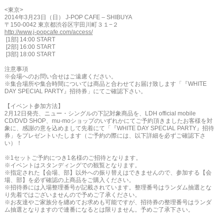
<東京>
2014年3月23日（日） J-POP CAFE – SHIBUYA
〒150-0042 東京都渋谷区宇田川町３１−２
http://www.j-popcafe.com/access/
[1部] 14:00 START
[2部] 16:00 START
[3部] 18:00 START
注意事項
※会場へのお問い合せはご遠慮ください。
※集合場所や集合時間については商品と合わせてお届け致します「『WHITE
DAY SPECIAL PARTY』招待券」にてご確認下さい。
【イベント参加方法】
2月12日発売、ニュー・シングルの下記対象商品を、LDH official mobile
CD/DVD SHOP、mu-moショップのいずれかにてご予約頂きましたお客様を対
象に、感謝の意を込めまして先着にて「『WHITE DAY SPECIAL PARTY』招待
券」をプレゼントいたします（ご予約の際には、以下詳細を必ずご確認下さ
い）！
※1セットご予約につき1名様のご招待となります。
※イベントはスタンディングでの観覧となります。
※指定された【会場、部】以外への振り替えはできませんので、参加する【会
場、部】を必ず確認の上商品をご購入ください。
※招待券には入場整理番号が記載されています。整理番号はランダム抽選とな
り先着ではございませんので予めご了承ください。
※お友達やご家族分を纏めてお求めも可能ですが、招待券の整理番号はランダ
ム抽選となりますので連番になるとは限りません。予めご了承下さい。