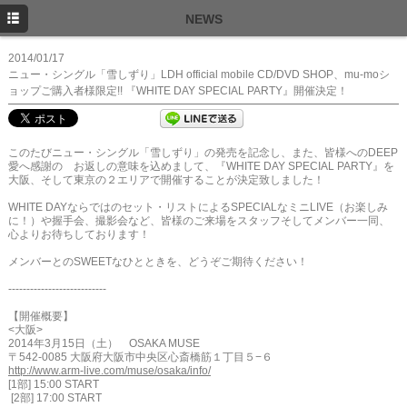
TOP
NEWS
NEWS
2014/01/17
ニュー・シングル「雪しずり」LDH official mobile CD/DVD SHOP、mu-moシ
SCHEDULE
ョップご購入者様限定!! 『WHITE DAY SPECIAL PARTY』開催決定！
PROFILE
このたびニュー・シングル「雪しずり」の発売を記念し、また、皆様へのDEEP
DISCOGRAPHY
愛へ感謝の お返しの意味を込めまして、『WHITE DAY SPECIAL PARTY』を
大阪、そして東京の２エリアで開催することが決定致しました！
FANCLUB
WHITE DAYならではのセット・リストによるSPECIALなミニLIVE（お楽しみ
に！）や握手会、撮影会など、皆様のご来場をスタッフそしてメンバー一同、
心よりお待ちしております！
メンバーとのSWEETなひとときを、どうぞご期待ください！
---------------------------
【開催概要】
<大阪>
2014年3月15日（土） OSAKA MUSE
〒542-0085 大阪府大阪市中央区心斎橋筋１丁目５−６
http://www.arm-live.com/muse/osaka/info/
[1部] 15:00 START
[2部] 17:00 START