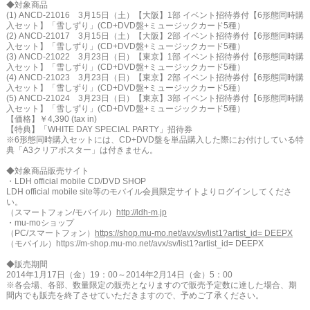
◆対象商品
(1) ANCD-21016 3月15日（土）【大阪】1部 イベント招待券付【6形態同時購
入セット】「雪しずり」(CD+DVD盤+ミュージックカード5種）
(2) ANCD-21017 3月15日（土）【大阪】2部 イベント招待券付【6形態同時購
入セット】「雪しずり」(CD+DVD盤+ミュージックカード5種）
(3) ANCD-21022 3月23日（日）【東京】1部 イベント招待券付【6形態同時購
入セット】「雪しずり」(CD+DVD盤+ミュージックカード5種）
(4) ANCD-21023 3月23日（日）【東京】2部 イベント招待券付【6形態同時購
入セット】「雪しずり」(CD+DVD盤+ミュージックカード5種）
(5) ANCD-21024 3月23日（日）【東京】3部 イベント招待券付【6形態同時購
入セット】「雪しずり」(CD+DVD盤+ミュージックカード5種）
【価格】￥4,390 (tax in)
【特典】「WHITE DAY SPECIAL PARTY」招待券
※6形態同時購入セットには、CD+DVD盤を単品購入した際にお付けしている特
典「A3クリアポスター」は付きません。
◆対象商品販売サイト
・LDH official mobile CD/DVD SHOP
LDH official mobile site等のモバイル会員限定サイトよりログインしてくださ
い。
（スマートフォン/モバイル）
http://ldh-m.jp
・mu-moショップ
（PC/スマートフォン）
https://shop.mu-mo.net/avx/sv/list1?artist_id= DEEPX
（モバイル）https://m-shop.mu-mo.net/avx/sv/list1?artist_id= DEEPX
◆販売期間
2014年1月17日（金）19：00～2014年2月14日（金）5：00
※各会場、各部、数量限定の販売となりますので販売予定数に達した場合、期
間内でも販売を終了させていただきますので、予めご了承ください。