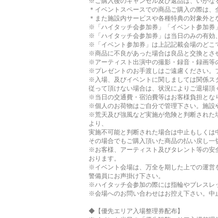
※ご購入後のキャンセル及び返品は、いかな
＊イベントスペースでの商品ご購入の際は、
＊また施設内サービスや各種特典の対象外と
※「ハイタッチ会参加券」「イベント参加券」
※「ハイタッチ会参加券」は当日のみの有効
※「イベント参加券」は上記記載会場のどこ
※商品に不良があった場合は良品と交換とさ
※アーティスト出演中の撮影・録音・録画等
※プレゼントのお手渡しはご遠慮ください。
※入場、及びイベントに関しましては関係ス
従って頂けない場合は、状況によりご退場頂
※当日の交通費・宿泊費等はお客様負担とな
※個人のお荷物はご自分で管理下さい。施設
※荒天及び強風など実施が危険と判断された
より、
実施不可能と判断された場合は中止もしくは
その場合でもご購入頂いた商品の払い戻し一
※お客様、アーティスト及びタレント等の安
おります。
※イベント会場は、万全を期した上での運営
警備員にお声掛け下さい。
※ハイタッチ会参加の際には指輪やブレスレ
※会場へのお問い合わせはお控え下さい。中
◆【優先エリア入場整理券配布】