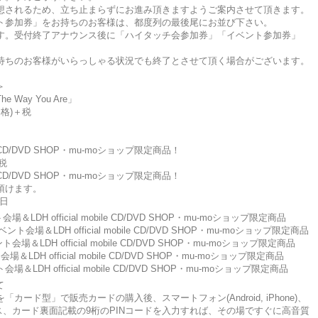
想されるため、立ち止まらずにお進み頂きますようご案内させて頂きます。
ト参加券」をお持ちのお客様は、都度列の最後尾にお並び下さい。
す。受付終了アナウンス後に「ハイタッチ会参加券」「イベント参加券」
待ちのお客様がいらっしゃる状況でも終了とさせて頂く場合がございます。
＞
 Way You Are」
価格)＋税
le CD/DVD SHOP・mu-moショップ限定商品！
税
le CD/DVD SHOP・mu-moショップ限定商品！
頂けます。
5日
ト会場＆LDH official mobile CD/DVD SHOP・mu-moショップ限定商品
/イベント会場＆LDH official mobile CD/DVD SHOP・mu-moショップ限定商品
ベント会場＆LDH official mobile CD/DVD SHOP・mu-moショップ限定商品
ト会場＆LDH official mobile CD/DVD SHOP・mu-moショップ限定商品
ト会場＆LDH official mobile CD/DVD SHOP・mu-moショップ限定商品
て
ド型」で販売カードの購入後、スマートフォン(Android, iPhone)、
jp)にアクセス、カード裏面記載の9桁のPINコードを入力すれば、その場ですぐに高音質