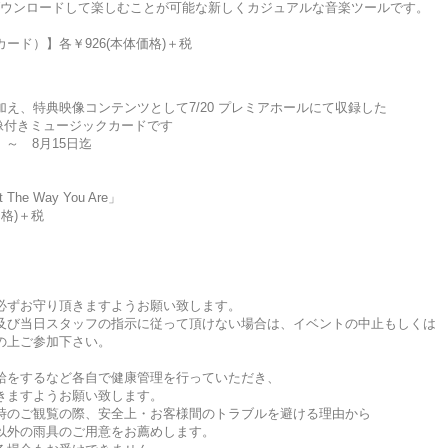
ンツをダウンロードして楽しむことが可能な新しくカジュアルな音楽ツールです。
カード）】各￥926(本体価格)＋税
 Are」加え、特典映像コンテンツとして7/20 プレミアホールにて収録した
映像付きミュージックカードです
 ～ 8月15日迄
e Way You Are」
価格)＋税
必ずお守り頂きますようお願い致します。
及び当日スタッフの指示に従って頂けない場合は、イベントの中止もしくは
の上ご参加下さい。
給をするなど各自で健康管理を行っていただき、
きますようお願い致します。
時のご観覧の際、安全上・お客様間のトラブルを避ける理由から
以外の雨具のご用意をお薦めします。