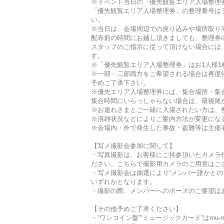
※イベント当日の「優先観覧エリア入場整理
「優先観覧エリア入場整理券」の整理番号は
い。
※当日は、会場周辺での座り込みや場所取り
配布前の時間にお越し頂きましても、整理券
スタッフのご指示に従って頂けない場合には
す。
※「優先観覧エリア入場整理券」はお1人様
※一部・二部両方をご希望される場合は再度
予めご了承下さい。
※優先エリア入場整理券には、集合場所・集
集合時間にいらっしゃらない場合は、最後尾
※お連れさまとご一緒に入場されたい方は、
※混雑状況などによりご案内方法が変更にな
※会場内・外で発生した事故・盗難等は主催
【写メ撮影会参加に関して】
・写真撮影は、お客様にご持参頂いたカメラ
ださい。こちらで撮影用カメラのご用意はご
・写メ撮影会は抽選により“メンバー誰かとのツ
いずれかとなります。
・撮影の際、メンバーへのポーズのご要望は
【その他予めご了承ください】
・“ワンコイン盤”“ミュージックカード”はmu