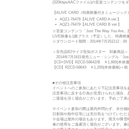
(320kbpsAACファイル)の音楽コンテ
【ALIVE CARD（特典映像付きミュージック
AQZ1-76478【ALIVE CARD A ver.】
AQZ1-76479【ALIVE CARD B ver.】
☆音楽コンテンツ「Just The Way You
LIVE映像を1曲プラス（予定）した、特典
☆ダウンロード期間：2014年7月25日12：00
＜非売品B2サイズ告知ポスター 対象商品＞
2014年7月16日発売ニュー・シングル「Just Th
【CD+DVD】RZCD-59642/B ￥1,800(本体
【CD】RZCD-59643 ￥1,200(本体価格)＋税
■その他注意事項
イベントへのご参加にあたり下記注意事項を
注意事項に反する行為が見受けられた場合、
ご退場を頂く場合がございます。予めご了承
※イベント参加の際は屋内外問わず、水分補
日射病や熱中症等には充分気をつけていただ
※会場は屋外の場合もあります。雨天や降雪
傘の使用をご遠慮頂く場合がございます。傘