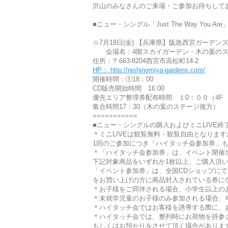
沢山のみなさんのご来場・ご参加お待ちして
■ニュー・シングル「Just The Way You
☆7月18日(金) 【兵庫県】阪急西宮ガーデ
会場名：4階スカイガーデン・木の葉のス
住所：〒663-8204西宮市高松町14-2
HP： http://nishinomiya-gardens.com/
開催時間：①18：00
CD販売開始時間 16:00
優先エリア整理券配布時間 １0：００（4
集合時間17：30（木の葉のステージ後方）
===========
■ニュー・シングルの購入およびミニLIVE
＊ミニLIVEは観覧無料・観覧自由となりま
1回のご参加につき「ハイタッチ会参加券」
＊「ハイタッチ会参加券」は、イベント開催
下記対象商品をいずれか1枚以上、ご購入頂
「イベント参加券」は、全国CDショップにて初回仕
をお買い上げの方に商品封入されている券に
＊お子様をご同伴される場合、小学生以上の
＊未就学児童のお子様のみ参加される場合、
＊ハイタッチ会ではお客様を誘導する際に、
＊ハイタッチ会では、整列時にお荷物を持参
もしくはお預かりをさせて頂く場合がありま