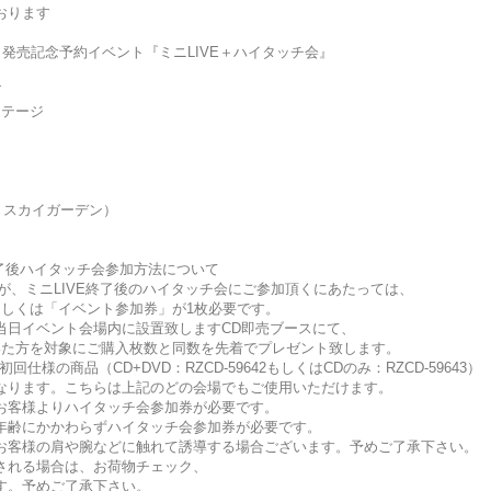
おります
 Are」発売記念予約イベント『ミニLIVE＋ハイタッチ会』
ンズ
テージ
F スカイガーデン）
終了後ハイタッチ会参加方法について
すが、ミニLIVE終了後のハイタッチ会にご参加頂くにあたっては、
もしくは「イベント参加券」が1枚必要です。
当日イベント会場内に設置致しますCD即売ブースにて、
いた方を対象にご購入枚数と同数を先着でプレゼント致します。
様の商品（CD+DVD：RZCD-59642もしくはCDのみ：RZCD-59643）
なります。こちらは上記のどの会場でもご使用いただけます。
お客様よりハイタッチ会参加券が必要です。
年齢にかかわらずハイタッチ会参加券が必要です。
お客様の肩や腕などに触れて誘導する場合ございます。予めご了承下さい。
される場合は、お荷物チェック、
す。予めご了承下さい。