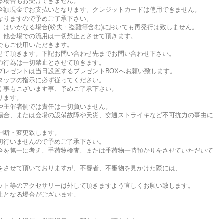
る場合もお受けできません。
全額現金でお支払いとなります。クレジットカードは使用できません。
なりますので予めご了承下さい。
はいかなる場合(紛失・盗難等含む)においても再発行は致しません。
、他会場での流用は一切禁止とさせて頂きます。
でもご使用いただきます。
せて頂きます。下記お問い合わせ先までお問い合わせ下さい。
の行為は一切禁止とさせて頂きます。
プレゼントは当日設置するプレゼントBOXへお願い致します。
タッフの指示に必ず従ってください。
く事もございます事、予めご了承下さい。
ります。
や主催者側では責任は一切負いません。
場合、または会場の設備故障や天災、交通ストライキなど不可抗力の事由に
中断・変更致します。
切行いませんので予めご了承下さい。
全を第一に考え、手荷物検査、または手荷物一時預かりをさせていただいて
をさせて頂いておりますが、不審者、不審物を見かけた際には、
ット等のアクセサリーは外して頂きますよう宜しくお願い致します。
止となる場合がございます。