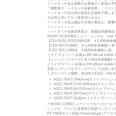
＊ハイタッチ会は多数のお客様のご参加が予
＊複数枚の「ハイタッチ会参加券」「イベン
＊ハイタッチ会は列が途切れ次第終了致しま
をお持ち頂いてもご参加頂けません。
＊ハイタッチ会は施設や天候の都合上、順番
＝＝＝＝＝＝＝＝
＜ハイタッチ会参加券及び、抽選会対象商品
2014年7月16日発売ニュー・シングル「Just The
【CD+DVD】RZCD-59642/B ￥1,800(本体
【CD】RZCD-59643 ￥1,200(本体価格)＋税
【CD】RZC1-59644 ￥463(本体価格)＋税
☆ライブ/イベント会場＆LDH official mobi
【ミュージックカード】各￥463(本体価格)＋
☆ライブ/イベント会場＆LDH official mobi
音楽コンテンツをダウンロードしてお楽しみ
☆ダウンロード期間：2014年7月15日～8月1
AQZ1-76473 [TAKAver]※ライブ/イベン
AQZ1-76474 [YUICHIROver.]※ライブ
AQZ1-76475 [KEISEIver.]※ライブ/イ
AQZ1-76476 [RYOver.]※ライブ/イベン
AQZ1-76477 [全員ver..] ※ライブ/イベン
＊MUSIC CARD(ミュージックカード)につい
シングル、アルバム音源等の音楽コンテンツを「カー
PCで特設サイト(http://musicard.