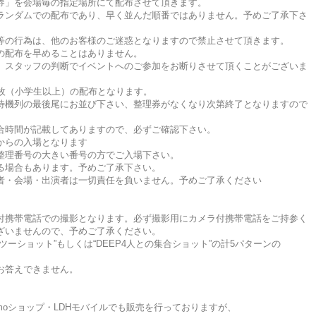
券」を会場毎の指定場所にて配布させて頂きます。
ランダムでの配布であり、早く並んだ順番ではありません。予めご了承下さ
等の行為は、他のお客様のご迷惑となりますので禁止させて頂きます。
の配布を早めることはありません。
、スタッフの判断でイベントへのご参加をお断りさせて頂くことがございま
1枚（小学生以上）の配布となります。
待機列の最後尾にお並び下さい、整理券がなくなり次第終了となりますので
合時間が記載してありますので、必ずご確認下さい。
からの入場となります
整理番号の大きい番号の方でご入場下さい。
る場合もあります。予めご了承下さい。
者・会場・出演者は一切責任を負いません。予めご了承ください
付携帯電話での撮影となります。必ず撮影用にカメラ付携帯電話をご持参く
ざいませんので、予めご了承ください。
ーショット”もしくは“DEEP4人との集合ショット”の計5パターンの
お答えできません。
-moショップ・LDHモバイルでも販売を行っておりますが、