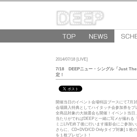
2014/07/18
[LIVE]
7/18 DEEPニュー・シングル「Just T
定！
開催当日のイベント会場特設ブースにて7月16日発売
会場購入特典としてハイタッチ会参加券をプ
全商品対象の大抽選会も開催！イベント当日
当たりがでればDEEPと一緒に写メが撮れる
ミニLIVE終了後に行います撮影会にご参加
さらに、CD+DVD/CD Onlyタイプ対象]１枚の
を１枚プレゼント！