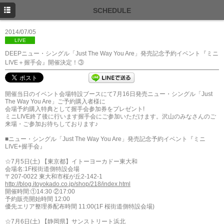
TOP
SCHEDULE
NEWS
2014/07/05
LIVE
SCHEDULE
DEEPニュー・シングル「Just The Way You Are」発売記念予約イベント『ミニ
LIVE＋握手会』開催決定！③
PROFILE
DISCOGRAPHY
開催当日のイベント会場特設ブースにて7月16日発売ニュー・シングル「Just
The Way You Are」ご予約購入者様に
FANCLUB
会場予約購入特典として握手会参加券をプレゼント!
ミニLIVE終了後に行います握手会にご参加いただけます。沢山のみなさんのご
来場・ご参加お待ちしております♪
■ニュー・シングル「Just The Way You Are」発売記念予約イベント『ミニ
LIVE+握手会』
☆7月5日(土) 【東京都】イトーヨーカドー東大和
会場名:1F桜街道側特設会場
〒207-0022 東大和市桜が丘2-142-1
http://blog.itoyokado.co.jp/shop/218/index.html
開催時間:①14:30 ②17:00
予約販売開始時間 12:00
優先エリア整理券配布時間 11:00(1F 桜街道側特設会場)
☆7月6日(土) 【静岡県】サンストリート浜北