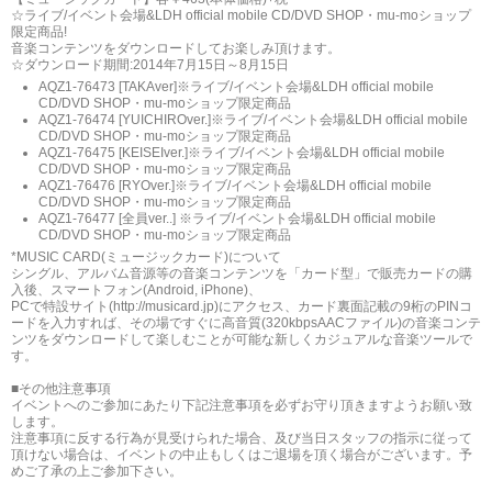
☆ライブ/イベント会場&LDH official mobile CD/DVD SHOP・mu-moショップ
限定商品!
音楽コンテンツをダウンロードしてお楽しみ頂けます。
☆ダウンロード期間:2014年7月15日～8月15日
AQZ1-76473 [TAKAver]※ライブ/イベント会場&LDH official mobile
CD/DVD SHOP・mu-moショップ限定商品
AQZ1-76474 [YUICHIROver.]※ライブ/イベント会場&LDH official mobile
CD/DVD SHOP・mu-moショップ限定商品
AQZ1-76475 [KEISEIver.]※ライブ/イベント会場&LDH official mobile
CD/DVD SHOP・mu-moショップ限定商品
AQZ1-76476 [RYOver.]※ライブ/イベント会場&LDH official mobile
CD/DVD SHOP・mu-moショップ限定商品
AQZ1-76477 [全員ver..] ※ライブ/イベント会場&LDH official mobile
CD/DVD SHOP・mu-moショップ限定商品
*MUSIC CARD(ミュージックカード)について
シングル、アルバム音源等の音楽コンテンツを「カード型」で販売カードの購
入後、スマートフォン(Android, iPhone)、
PCで特設サイト(http://musicard.jp)にアクセス、カード裏面記載の9桁のPINコ
ードを入力すれば、その場ですぐに高音質(320kbpsAACファイル)の音楽コンテ
ンツをダウンロードして楽しむことが可能な新しくカジュアルな音楽ツールで
す。
■その他注意事項
イベントへのご参加にあたり下記注意事項を必ずお守り頂きますようお願い致
します。
注意事項に反する行為が見受けられた場合、及び当日スタッフの指示に従って
頂けない場合は、イベントの中止もしくはご退場を頂く場合がございます。予
めご了承の上ご参加下さい。