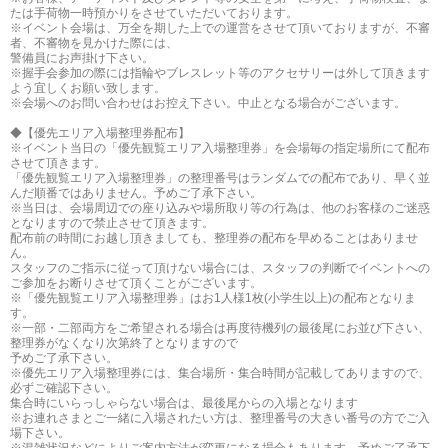
たは手荷物一時預かりをさせていただいております。
※イベント会場は、万全を期した上での運営をさせて頂いておりますが、不審
者、不審物を見かけた際には、
警備員にお声掛け下さい。
※握手会参加の際には指輪やブレスレット等のアクセサリーは外して頂きます
よう宜しくお願い致します。
※会場へのお問い合わせはお控え下さい。中止となる場合がございます。
◆【優先エリア入場整理券配布】
※イベント当日の「優先観覧エリア入場整理券」を会場毎の指定場所にて配布
させて頂きます。
「優先観覧エリア入場整理券」の整理番号はランダムでの配布であり、早く並
んだ順番ではありません。予めご了承下さい。
※当日は、会場周辺での座り込みや場所取り等の行為は、他のお客様のご迷惑
となりますので禁止させて頂きます。
配布前の時間にお越し頂きましても、整理券の配布を早めることはありませ
ん。
スタッフのご指示に従って頂けない場合には、スタッフの判断でイベントへの
ご参加をお断りさせて頂くことがございます。
※「優先観覧エリア入場整理券」はお1人様1枚(小学生以上)の配布となりま
す。
※一部・二部両方をご希望される場合は再度待機列の最後尾にお並び下さい、
整理券がなくなり次第終了となりますので
予めご了承下さい。
※優先エリア入場整理券には、集合場所・集合時間が記載してありますので、
必ずご確認下さい。
集合時にいらっしゃらない場合は、最後尾からの入場となります
※お連れさまとご一緒に入場されたい方は、整理番号の大きい番号の方でご入
場下さい。