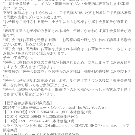
*「握手会参加券」は、イベント開催当日イベント会場内に設置致しますCD即
売ブースにて、
下記対象商品をいずれか1枚以上、ご予約購入頂いた方を対象にご予約購入枚数
と同数を先着でプレゼント致します。
*お子様をご同伴される場合、小学生以上のお客様より握手会参加券が必要で
す。
*未就学児童のお子様のみ参加される場合、年齢にかかわらず握手会参加券が必
要です。
*握手会ではお客様を誘導する際に、お客様の肩や腕などに触れて誘導する場合
ございます。予めご了承下さい。
*握手会では、整列時にお荷物を持参される場合は、お荷物チェック、もしくは
お預かりをされて頂く場合があります。
予めご了承下さい。
*握手会は多数のお客様のご参加が予想されるため、立ち止まらずにお進み頂き
ますようご案内させて頂きます。
*複数枚の「握手会参加券」をお持ちのお客様は、都度列の最後尾にお並び下さ
い。
*握手会は列が途切れ次第終了致します。受付終了アナウンス後に「握手会参加
券」をお持ち頂いてもご参加頂けません。
*握手会は施設や天候の都合上、順番待ちのお客様がいらっしゃる状況でも終了
とさせて頂く場合がございます。
========
【握手会参加券発行対象商品】
2014年7月16日発売ニュー・シングル「Just The Way You Are」
【CD+DVD①】RZCD-59642/B ￥1,800(本体価格)+税
【CD①】RZCD-59643 ￥1,200(本体価格)+税
【CD②】RZC1-59644 ￥463(本体価格)+税
☆ライブ/イベント会場&LDH official mobile CD/DVD SHOP・mu-moショップ
限定商品!
【ミュージックカード】各￥463(本体価格)+税