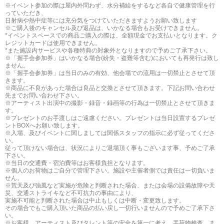
※イベント参加の際は屋内外問わず、水分補給をするなど各自で健康管理を行
っていただき、
日射病や熱中症等には充分気をつけていただきますようお願い致します
※ご購入後のキャンセル及び返品は、いかなる場合もお受けできません。
*イベントスペースでの商品ご購入の際は、全額現金でお支払いとなります。ク
レジットカードは使用できません。
*また施設内サービスや各種特典の対象外となりますので予めご了承下さい。
※「握手会参加券」はいかなる場合(紛失・盗難等含む)においても再発行は致し
ません。
※「握手会参加券」は当日のみの有効、他会場での流用は一切禁止とさせて頂
きます。
※商品に不良があった場合は良品と交換とさせて頂きます。下記お問い合わせ
先までお問い合わせ下さい。
※アーティスト出演中の撮影・録音・録画等の行為は一切禁止とさせて頂きま
す。
※プレゼントのお手渡しはご遠慮ください。プレゼントは当日設置するプレゼ
ントBOXへお願い致します。
※入場、及びイベントに関しましては関係スタッフの指示に必ず従ってくださ
い。
従って頂けない場合は、状況によりご退場頂く事もございます事、予めご了承
下さい。
※当日の交通費・宿泊費等はお客様負担となります。
※個人のお荷物はご自分で管理下さい。施設や主催者側では責任は一切負いま
せん。
※荒天及び強風など実施が危険と判断された場合、または会場の設備故障や天
災、交通ストライキなど不可抗力の事由により、
実施不可能と判断された場合は中止もしくは中断・変更致します。
その場合でもご購入頂いた商品の払い戻し一切行いませんので予めご了承下さ
い。
※お客様、アーティスト及びタレント等の安全を第一に考え、手荷物検査、ま