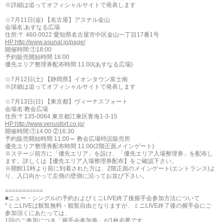
※詳細は追ってオフィシャルサイトで発表します
☆7月11日(金) 【名古屋】アスナル金山
会場名:あすなる広場
住所:〒 460-0022 愛知県名古屋市中区金山一丁目17番1号
HP:http://www.asunal.jp/page/
開催時間:①18:00
予約販売開始時間 16:00
優先エリア整理券配布時間 11:00(あすなる広場)
☆7月12日(土) 【静岡県】イオンタウン富士南
※詳細は追ってオフィシャルサイトで発表します
☆7月13日(日) 【東京都】ヴィーナスフォート
会場名:教会広場
住所:〒135-0064 東京都江東区青海1-3-15
HP:http://www.venusfort.co.jp/
開催時間:①14:00 ②16:30
予約販売開始時間 11:00
～
教会広場特設販売所
優先エリア整理券配布時間 11:00(2階正面メインゲート)
※ステージ前方に「優先エリア」を設け、「優先エリア入場整理券」を配布し
ます。詳しくは【優先エリア入場整理券配布】をご確認下さい。
※開館11時より前に到着された方は、2階正面のメインゲート(エントランス)よ
り、入口向かって左側の壁側に沿ってお並び下さい。
===========
■ニュー・シングルの予約およびミニLIVE終了後握手会参加方法について
*ミニLIVEは観覧無料・観覧自由となりますが、ミニLIVE終了後の握手会にご
参加頂くにあたっては、
1回のご参加につき「握手会参加券」が1枚必要です。