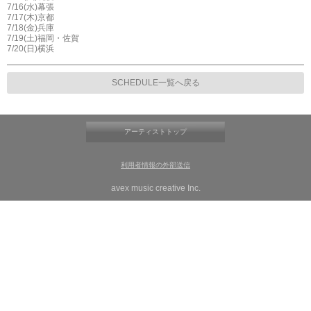
7/16(水)幕張
7/17(木)京都
7/18(金)兵庫
7/19(土)福岡・佐賀
7/20(日)横浜
SCHEDULE一覧へ戻る
アーティストトップ
利用者情報の外部送信
avex music creative Inc.