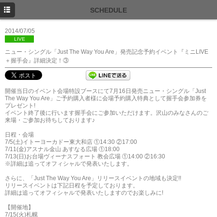
TOP
SCHEDULE
NEWS
2014/07/05
LIVE
SCHEDULE
ニュー・シングル「Just The Way You Are」発売記念予約イベント『ミニLIVE
＋握手会』詳細決定！③
PROFILE
DISCOGRAPHY
開催当日のイベント会場特設ブースにて7月16日発売ニュー・シングル「Just
The Way You Are」ご予約購入者様に会場予約購入特典として握手会参加券を
FANCLUB
プレゼント!
イベント終了後に行います握手会にご参加いただけます。沢山のみなさんのご
来場・ご参加お待ちしております♪
日程・会場
7/5(土)イトーヨーカドー東大和店 ①14:30 ②17:00
7/11(金)アスナル金山 あすなる広場 ①18:00
7/13(日)お台場ヴィーナスフォート 教会広場 ①14:00 ②16:30
※詳細は追ってオフィシャルで発表いたします。
さらに、「Just The Way You Are」リリースイベントの地域も決定!!
リリースイベントは下記日程を予定しております。
詳細は追ってオフィシャルで発表いたしますのでお楽しみに!
【開催地】
7/15(火)札幌