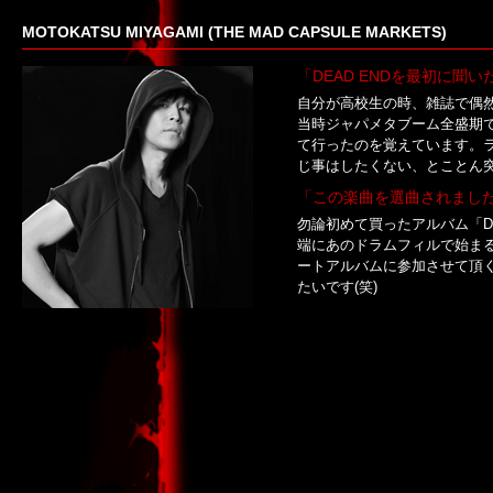
MOTOKATSU MIYAGAMI (THE MAD CAPSULE MARKETS)
「DEAD ENDを最初に聞
自分が高校生の時、雑誌で偶然
当時ジャパメタブーム全盛期
て行ったのを覚えています。ラ
じ事はしたくない、とことん突
「この楽曲を選曲されまし
勿論初めて買ったアルバム「D
端にあのドラムフィルで始ま
ートアルバムに参加させて頂
たいです(笑)