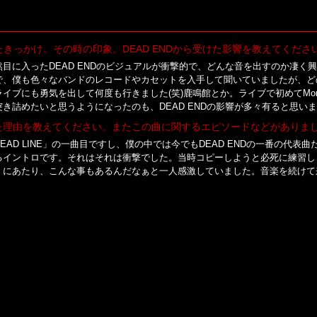
いたきっかけ。その時の印象。DEAD ENDから受けた影響を教えてくださ
目に入ったDEAD ENDのビジュアルが衝撃的で、どんな音を出すのか凄く興味
で、僕も色々なバンドのレコードやカセットを入手して聞いていましたが、ど
イブにも勇気を出して何度も行きました(笑)鹿鳴館とか。ライブで初めてMo
き詰めたいと思うようになったのも、DEAD ENDの影響が多々有ると思い
た理由を教えてください。またこの曲に関するエピソードなどがありま
EAD LINE」の一曲目ですし、僕の中では今でもDEAD ENDの一番の代
るイントロです。それはそれは衝撃でした。当時コピーしようと必死に練習し
くにあたり、こんな事もあるんだなぁと一人感激していました。音楽を続けて