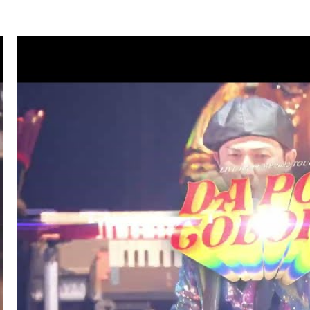
.07
TV
ハマダ歌謡祭★オオカミ少年(ISSA/U-YEAH)
.01
LIVE/EVENT
SKY ART FESTIVAL 2026
.26
RADIO
サンデーradio 調子 do～yo！！(KIMI/U-YEAH)
.23
TV
ナゾトレMAXXX(ISSA)
.20
MAGAZINE
スペシャルブック『世界館』(KENZO)
.19
RADIO
サンデーradio 調子 do～yo！！(KIMI/U-YEAH)