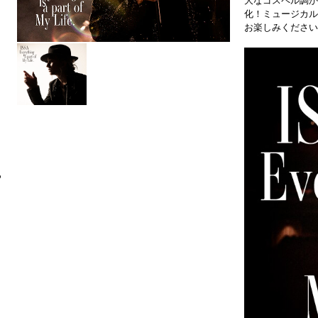
大なゴスペル調か
化！ミュージカル
お楽しみください
6