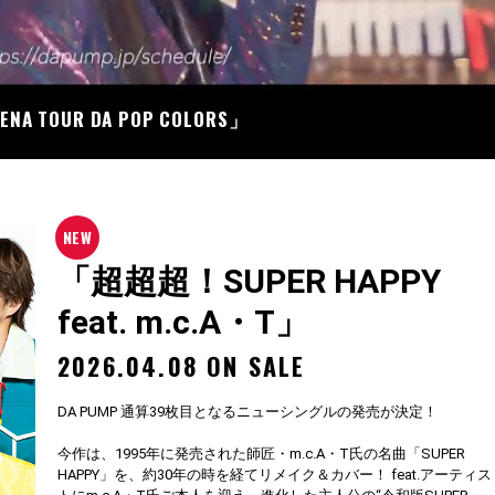
07
RENA TOUR DA POP COLORS」
「超超超！SUPER HAPPY
feat. m.c.A・T」
2026.04.08 ON SALE
DA PUMP 通算39枚目となるニューシングルの発売が決定！
今作は、1995年に発売された師匠・m.c.A・T氏の名曲「SUPER
HAPPY」を、約30年の時を経てリメイク＆カバー！ feat.アーティス