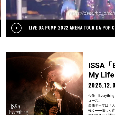
.12
RADIO
サンデーradio 調子 do～yo！！(KIMI/U-YEAH)
「LIVE DA PUMP 2022 ARENA TOUR DA POP
ISSA「Ev
My Lif
2025.12.
今作「Everything
ュース。
楽曲テーマは「人
軽く——優しく背