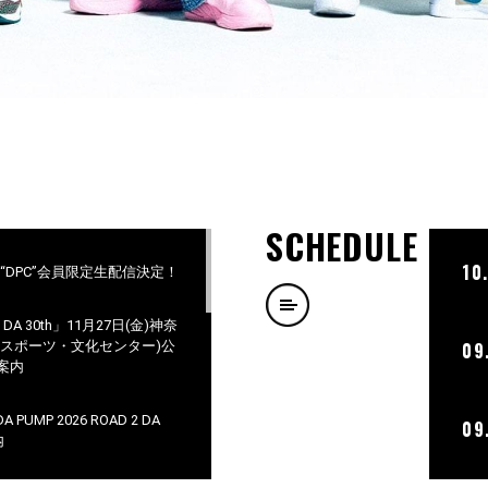
SCHEDULE
10
ラブ“DPC”会員限定生配信決定！
 2 DA 30th」11月27日(金)神奈
市スポーツ・文化センター)公
09
案内
PUMP 2026 ROAD 2 DA
09
内