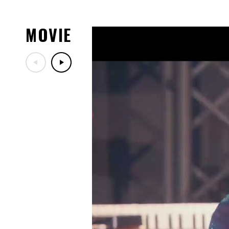
07.29
「LIVE DA PUMP 2026 RO
ッズ紹介！
MOVIE
07.29
7/30(木)DA PUMPファン
定！
07.17
「LIVE DA PUMP 2026 RO
ー映像公開！
07.13
10/24(土)開催「ナインテ
ン歌謡祭」出演決定！
07.06
7/18(土)TBS「音楽の日20
07.03
2026年8月～11月開催「LIVE DA 
30th」10/19(月)兵庫公
07.03
「DA PUMP KIMI PREMIU
ご案内