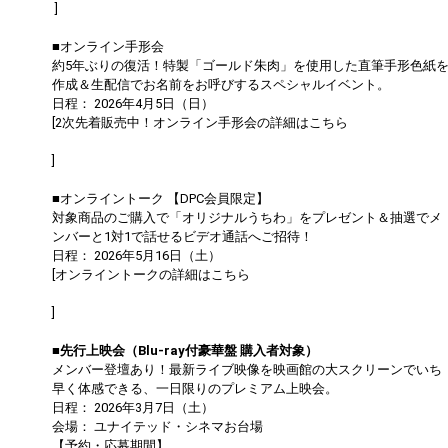
]
■オンライン手形会
約5年ぶりの復活！特製「ゴールド朱肉」を使用した直筆手形色紙
作成＆生配信でお名前をお呼びするスペシャルイベント。
日程： 2026年4月5日（日）
[2次先着販売中！オンライン手形会の詳細はこちら
https://dapump.jp/news/detail.php?id=1131504
]
■オンライントーク 【DPC会員限定】
対象商品のご購入で「オリジナルうちわ」をプレゼント＆抽選でメ
ンバーと1対1で話せるビデオ通話へご招待！
日程： 2026年5月16日（土）
[オンライントークの詳細はこちら
https://dapump.jp/news/detail.php?id=1130833
]
■先行上映会（Blu-ray付豪華盤 購入者対象）
メンバー登壇あり！最新ライブ映像を映画館の大スクリーンでいち
早く体感できる、一日限りのプレミアム上映会。
日程： 2026年3月7日（土）
会場： ユナイテッド・シネマお台場
【予約・応募期間】