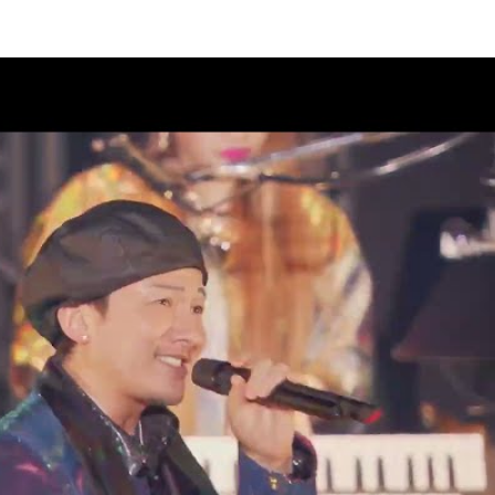
AD 2 DA 30th」オフィシャルグ
08
クラブ“DPC”会員限定生配信決
08
AD 2 DA 30th」ドキュメンタリ
07
ィナインのオールナイトニッポ
07
26」出演決定！
07
PUMP 2026 ROAD 2 DA
演チケット一般販売(先着)のご案内
07
M LIVE 2026」グッズ通信販売の