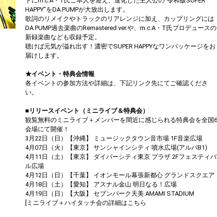
トにm.c.A・T氏ご本人を迎え、進化した主人公の“令和版SUPER
HAPPY”をDA PUMPが大放出します。
歌詞のリメイクやトラックのリアレンジに加え、カップリングには
DA PUMP過去楽曲のRemastered ver.や、m.c.A・T氏プロデュースの
新録楽曲なども収録予定。
聴けば元気が溢れ出す！濃密でSUPER HAPPYなワンパッケージをお
届けします。
★イベント・特典会情報
各イベントの参加方法や詳細は、下記リンク先にてご確認くださ
い。
■リリースイベント（ミニライブ＆特典会）
観覧無料のミニライブ＋メンバーを間近に感じられる特典会を全国
会場にて開催！
3月22日（日）【沖縄】 ミュージックタウン音市場 1F音楽広場
4月07日（火）【東京】 サンシャインシティ 噴水広場(アルパB1)
4月11日（土）【東京】 ダイバーシティ東京 プラザ 2Fフェスティバ
ル広場
4月12日（日）【千葉】 イオンモール幕張新都心 グランドスクエア
4月18日（土）【愛知】 アスナル金山 明日なる！広場
4月19日（日）【大阪】 セブンパーク天美 AMAMI STADIUM
[ミニライブ＋ハイタッチ会の詳細はこちら
https://dapump.jp/news/detail.php?id=1130831