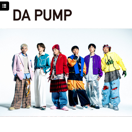
TOP
NEWS
SCHEDULE
DISCOGRAPHY
PROFILE
MOVIE
LINE
YouTube
BLOG
Facebook
Twitter
DPC