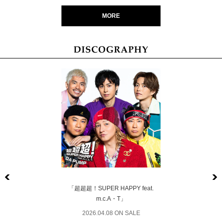
MORE
Previous
「超超超！SUPER HAPPY feat.
m.c.A・T」
2026.04.08 ON SALE