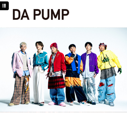
TOP
NEWS
SCHEDULE
DISCOGRAPHY
PROFILE
MOVIE
LINE
YouTube
BLOG
Facebook
Twitter
DPC