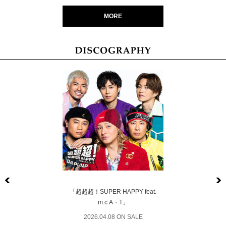
MORE
Previous
「超超超！SUPER HAPPY feat.
m.c.A・T」
2026.04.08 ON SALE