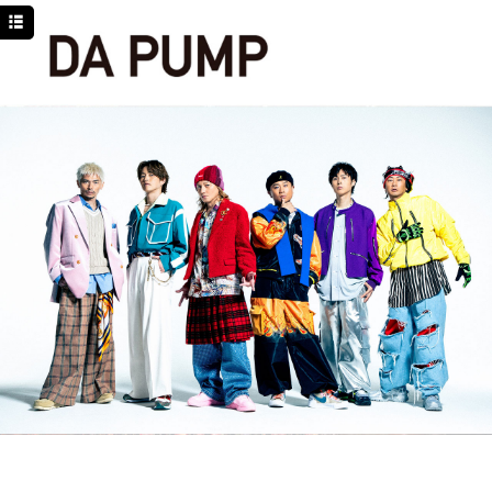
TOP
NEWS
SCHEDULE
DISCOGRAPHY
PROFILE
MOVIE
LINE
YouTube
BLOG
Facebook
Twitter
DPC