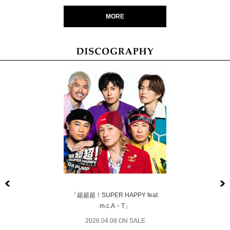
MORE
Previous
「超超超！SUPER HAPPY feat.
m.c.A・T」
2026.04.08 ON SALE