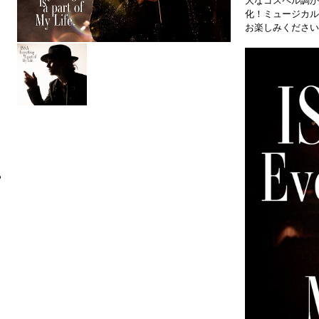
大なゴスペル調か
化！ミュージカル
お楽しみください
6