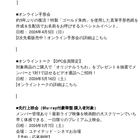
]
■オンライン手形会
約5年ぶりの復活！特製「ゴールド朱肉」を使用した直筆手形色紙
作成＆生配信でお名前をお呼びするスペシャルイベント。
日程： 2026年4月5日（日）
[2次先着販売中！オンライン手形会の詳細はこちら
https://dapump.jp/news/detail.php?id=1131504
]
■オンライントーク 【DPC会員限定】
対象商品のご購入で「オリジナルうちわ」をプレゼント＆抽選でメ
ンバーと1対1で話せるビデオ通話へご招待！
日程： 2026年5月16日（土）
[オンライントークの詳細はこちら
https://dapump.jp/news/detail.php?id=1130833
]
■先行上映会（Blu-ray付豪華盤 購入者対象）
メンバー登壇あり！最新ライブ映像を映画館の大スクリーンでいち
早く体感できる、一日限りのプレミアム上映会。
日程： 2026年3月7日（土）
会場： ユナイテッド・シネマお台場
【予約・応募期間】