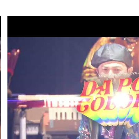
.07
TV
ハマダ歌謡祭★オオカミ少年(ISSA/U-YEAH)
.01
LIVE/EVENT
SKY ART FESTIVAL 2026
.26
RADIO
サンデーradio 調子 do～yo！！(KIMI/U-YEAH)
.23
TV
ナゾトレMAXXX(ISSA)
.20
MAGAZINE
スペシャルブック『世界館』(KENZO)
.19
RADIO
サンデーradio 調子 do～yo！！(KIMI/U-YEAH)