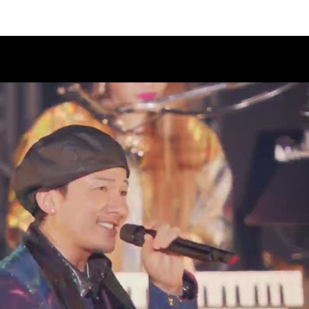
08
PUMP 2026 ROAD 2 DA
内
08
ラブ“DPC”会員限定生配信決定！
07
 2 DA 30th」11月27日(金)神奈
市スポーツ・文化センター)公
案内
07
AD 2 DA 30th」オフィシャルグ
07
クラブ“DPC”会員限定生配信決
07
AD 2 DA 30th」ドキュメンタリ