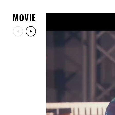
入者特典が決定！
08.06
MOVIE
2026年8月～11月開催「LIVE DA 
30th」一般販売(先着)のご案
08.03
8/5(水)DA PUMPファンク
08.01
「LIVE DA PUMP 2026 ROAD
川・カルッツかわさき(川崎
演チケットぴあ先行受付のご
07.29
「LIVE DA PUMP 2026 RO
ッズ紹介！
07.29
7/30(木)DA PUMPファン
定！
07.17
「LIVE DA PUMP 2026 RO
ー映像公開！