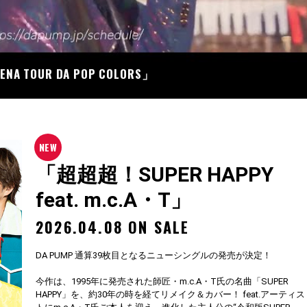
07
RENA TOUR DA POP COLORS」
「超超超！SUPER HAPPY
feat. m.c.A・T」
2026.04.08 ON SALE
DA PUMP 通算39枚目となるニューシングルの発売が決定！
今作は、1995年に発売された師匠・m.c.A・T氏の名曲「SUPER
HAPPY」を、約30年の時を経てリメイク＆カバー！ feat.アーティス