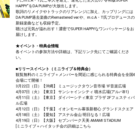
トにm.c.A・T氏ご本人を迎え、進化した主人公の“令和版SUPER
HAPPY”をDA PUMPが大放出します。
歌詞のリメイクやトラックのリアレンジに加え、カップリングには
DA PUMP過去楽曲のRemastered ver.や、m.c.A・T氏プロデュースの
新録楽曲なども収録予定。
聴けば元気が溢れ出す！濃密でSUPER HAPPYなワンパッケージをお
届けします。
★イベント・特典会情報
各イベントの参加方法や詳細は、下記リンク先にてご確認くださ
い。
■リリースイベント（ミニライブ＆特典会）
観覧無料のミニライブ＋メンバーを間近に感じられる特典会を全国
会場にて開催！
3月22日（日）【沖縄】 ミュージックタウン音市場 1F音楽広場
4月07日（火）【東京】 サンシャインシティ 噴水広場(アルパB1)
4月11日（土）【東京】 ダイバーシティ東京 プラザ 2Fフェスティバ
ル広場
4月12日（日）【千葉】 イオンモール幕張新都心 グランドスクエア
4月18日（土）【愛知】 アスナル金山 明日なる！広場
4月19日（日）【大阪】 セブンパーク天美 AMAMI STADIUM
[ミニライブ＋ハイタッチ会の詳細はこちら
https://dapump.jp/news/detail.php?id=1130831