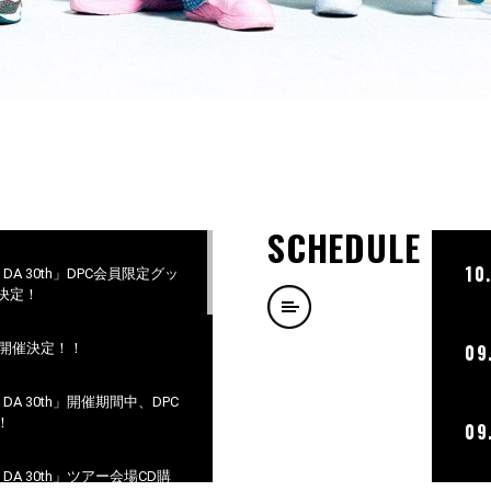
SCHEDULE
10
D 2 DA 30th」DPC会員限定グッ
決定！
ト開催決定！！
09
D 2 DA 30th」開催期間中、DPC
！
09
D 2 DA 30th」ツアー会場CD購