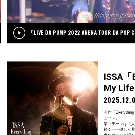
.12
RADIO
サンデーradio 調子 do～yo！！(KIMI/U-YEAH)
「LIVE DA PUMP 2022 ARENA TOUR DA POP
ISSA「Ev
My Lif
2025.12.
今作「Everything
ュース。
楽曲テーマは「人
軽く——優しく背