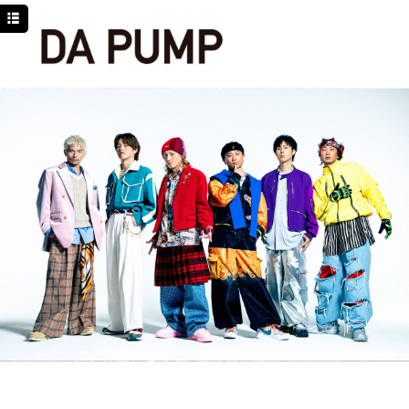
TOP
NEWS
SCHEDULE
DISCOGRAPHY
PROFILE
MOVIE
LINE
YouTube
BLOG
Facebook
Twitter
DPC