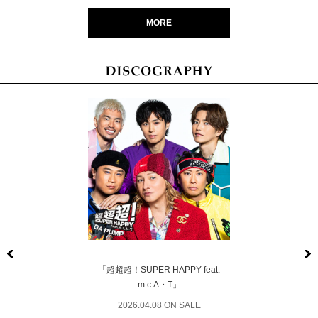
MORE
Previous
「超超超！SUPER HAPPY feat.
m.c.A・T」
2026.04.08 ON SALE