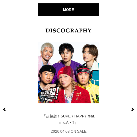
MORE
Previous
「超超超！SUPER HAPPY feat.
m.c.A・T」
2026.04.08 ON SALE