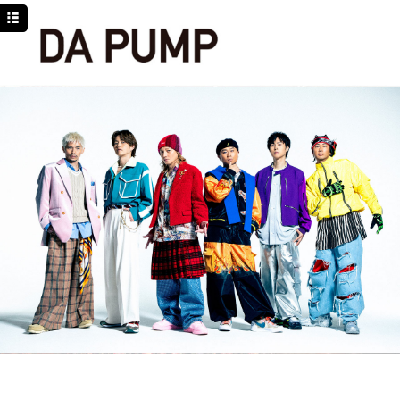
TOP
NEWS
SCHEDULE
DISCOGRAPHY
PROFILE
MOVIE
LINE
YouTube
BLOG
Facebook
Twitter
DPC