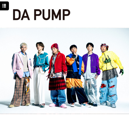
TOP
NEWS
SCHEDULE
DISCOGRAPHY
PROFILE
MOVIE
LINE
YouTube
BLOG
Facebook
Twitter
DPC