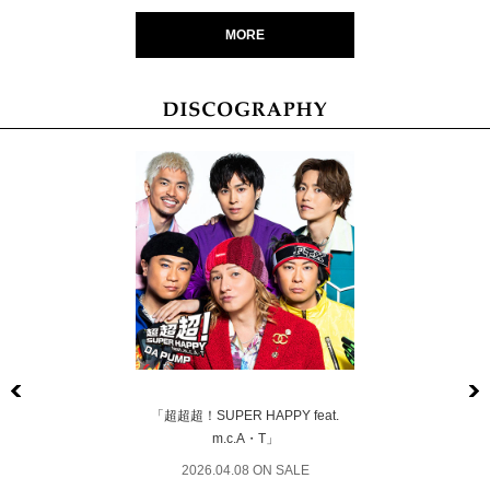
MORE
Previous
「超超超！SUPER HAPPY feat.
m.c.A・T」
2026.04.08 ON SALE