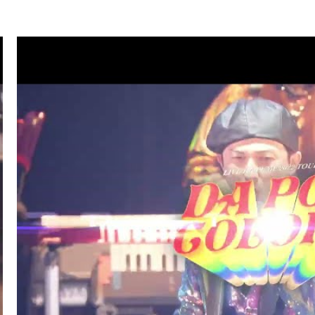
.07
TV
ハマダ歌謡祭★オオカミ少年(ISSA/U-YEAH)
.01
LIVE/EVENT
SKY ART FESTIVAL 2026
.26
RADIO
サンデーradio 調子 do～yo！！(KIMI/U-YEAH)
.23
TV
ナゾトレMAXXX(ISSA)
.20
MAGAZINE
スペシャルブック『世界館』(KENZO)
.19
RADIO
サンデーradio 調子 do～yo！！(KIMI/U-YEAH)