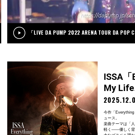
.12
RADIO
サンデーradio 調子 do～yo！！(KIMI/U-YEAH)
「LIVE DA PUMP 2022 ARENA TOUR DA POP
ISSA「Ev
My Lif
2025.12.
今作「Everything
ュース。
楽曲テーマは「人
軽く——優しく背