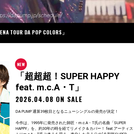
07
RENA TOUR DA POP COLORS」
「超超超！SUPER HAPPY
feat. m.c.A・T」
2026.04.08 ON SALE
DA PUMP 通算39枚目となるニューシングルの発売が決定！
今作は、1995年に発売された師匠・m.c.A・T氏の名曲「SUPER
HAPPY」を、約30年の時を経てリメイク＆カバー！ feat.アーティス