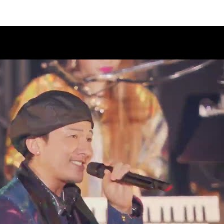
08
PUMP 2026 ROAD 2 DA
内
08
ラブ“DPC”会員限定生配信決定！
07
 2 DA 30th」11月27日(金)神奈
市スポーツ・文化センター)公
案内
07
AD 2 DA 30th」オフィシャルグ
07
クラブ“DPC”会員限定生配信決
07
AD 2 DA 30th」ドキュメンタリ