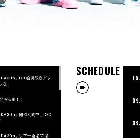
SCHEDULE
10
D 2 DA 30th」DPC会員限定グッ
決定！
ト開催決定！！
09
D 2 DA 30th」開催期間中、DPC
！
09
D 2 DA 30th」ツアー会場CD購