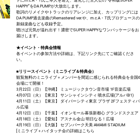
トにm.c.A・T氏ご本人を迎え、進化した主人公の“令和版SUPER
HAPPY”をDA PUMPが大放出します。
歌詞のリメイクやトラックのリアレンジに加え、カップリングには
DA PUMP過去楽曲のRemastered ver.や、m.c.A・T氏プロデュースの
新録楽曲なども収録予定。
聴けば元気が溢れ出す！濃密でSUPER HAPPYなワンパッケージをお
届けします。
★イベント・特典会情報
各イベントの参加方法や詳細は、下記リンク先にてご確認くださ
い。
■リリースイベント（ミニライブ＆特典会）
観覧無料のミニライブ＋メンバーを間近に感じられる特典会を全国
会場にて開催！
3月22日（日）【沖縄】 ミュージックタウン音市場 1F音楽広場
4月07日（火）【東京】 サンシャインシティ 噴水広場(アルパB1)
4月11日（土）【東京】 ダイバーシティ東京 プラザ 2Fフェスティバ
ル広場
4月12日（日）【千葉】 イオンモール幕張新都心 グランドスクエア
4月18日（土）【愛知】 アスナル金山 明日なる！広場
4月19日（日）【大阪】 セブンパーク天美 AMAMI STADIUM
[ミニライブ＋ハイタッチ会の詳細はこちら
https://dapump.jp/news/detail.php?id=1130831