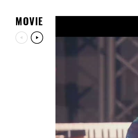
入者特典が決定！
08.06
MOVIE
2026年8月～11月開催「LIVE DA 
30th」一般販売(先着)のご案
08.03
8/5(水)DA PUMPファンク
08.01
「LIVE DA PUMP 2026 ROAD
川・カルッツかわさき(川崎
演チケットぴあ先行受付のご
07.29
「LIVE DA PUMP 2026 RO
ッズ紹介！
07.29
7/30(木)DA PUMPファン
定！
07.17
「LIVE DA PUMP 2026 RO
ー映像公開！