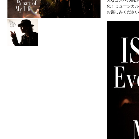
大なゴスペル調か
化！ミュージカル
お楽しみください
6