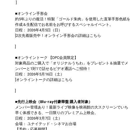
]
■オンライン手形会
約5年ぶりの復活！特製「ゴールド朱肉」を使用した直筆手形色紙
作成＆生配信でお名前をお呼びするスペシャルイベント。
日程： 2026年4月5日（日）
[2次先着販売中！オンライン手形会の詳細はこちら
https://dapump.jp/news/detail.php?id=1131504
]
■オンライントーク 【DPC会員限定】
対象商品のご購入で「オリジナルうちわ」をプレゼント＆抽選でメ
ンバーと1対1で話せるビデオ通話へご招待！
日程： 2026年5月16日（土）
[オンライントークの詳細はこちら
https://dapump.jp/news/detail.php?id=1130833
]
■先行上映会（Blu-ray付豪華盤 購入者対象）
メンバー登壇あり！最新ライブ映像を映画館の大スクリーンでいち
早く体感できる、一日限りのプレミアム上映会。
日程： 2026年3月7日（土）
会場： ユナイテッド・シネマお台場
【予約・応募期間】