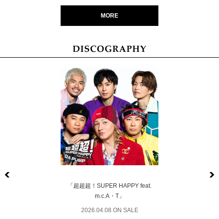
MORE
Previous
「超超超！SUPER HAPPY feat.
m.c.A・T」
2026.04.08 ON SALE