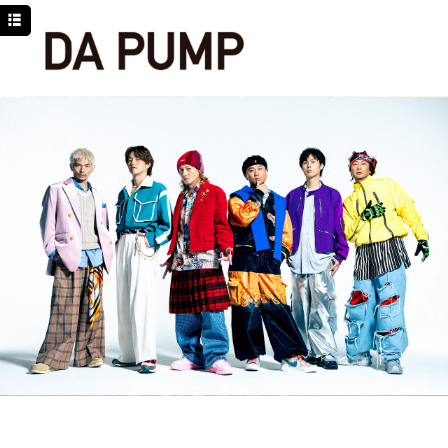
TOP
NEWS
SCHEDULE
DISCOGRAPHY
PROFILE
MOVIE
LINE
YouTube
BLOG
Facebook
Twitter
DPC