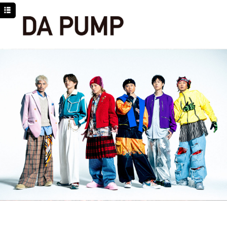
TOP
NEWS
SCHEDULE
DISCOGRAPHY
PROFILE
MOVIE
LINE
YouTube
BLOG
Facebook
Twitter
DPC