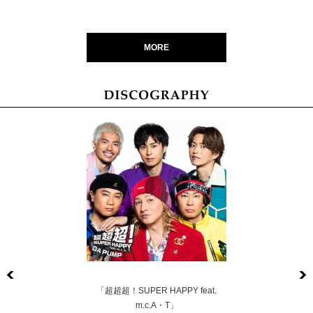
MORE
Previous
「超超超！SUPER HAPPY feat.
m.c.A・T」