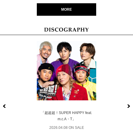
MORE
Previous
「超超超！SUPER HAPPY feat.
m.c.A・T」
2026.04.08 ON SALE