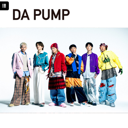
TOP
NEWS
SCHEDULE
DISCOGRAPHY
PROFILE
MOVIE
LINE
YouTube
BLOG
Facebook
Twitter
DPC