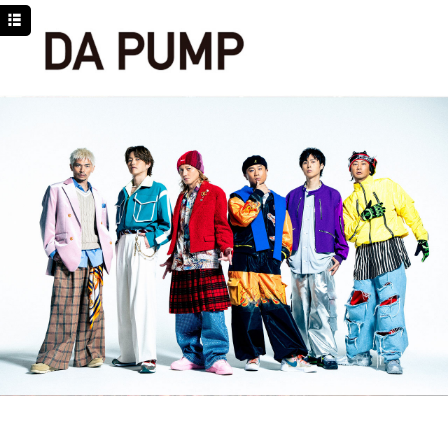
TOP
NEWS
SCHEDULE
DISCOGRAPHY
PROFILE
MOVIE
LINE
YouTube
BLOG
Facebook
Twitter
DPC