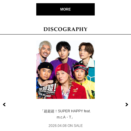
MORE
Previous
「超超超！SUPER HAPPY feat.
m.c.A・T」
2026.04.08 ON SALE