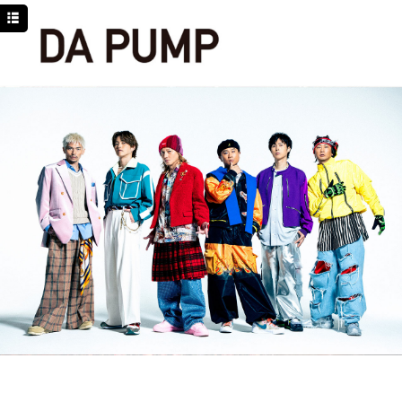
TOP
NEWS
SCHEDULE
DISCOGRAPHY
PROFILE
MOVIE
LINE
YouTube
BLOG
Facebook
Twitter
DPC