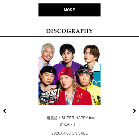
MORE
Previous
「超超超！SUPER HAPPY feat.
m.c.A・T」
2026.04.08 ON SALE