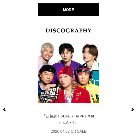
MORE
Previous
「超超超！SUPER HAPPY feat.
m.c.A・T」
2026.04.08 ON SALE