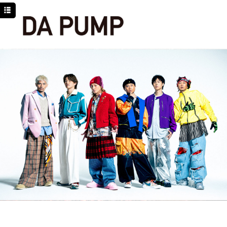
TOP
NEWS
SCHEDULE
DISCOGRAPHY
PROFILE
MOVIE
LINE
YouTube
BLOG
Facebook
Twitter
DPC