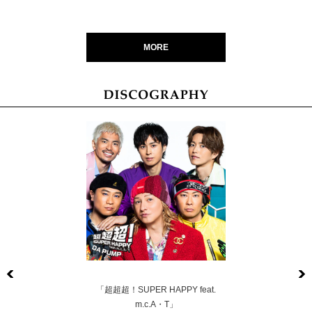
MORE
Previous
「超超超！SUPER HAPPY feat.
m.c.A・T」