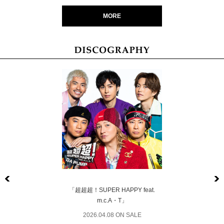
MORE
Previous
「超超超！SUPER HAPPY feat.
m.c.A・T」
2026.04.08 ON SALE