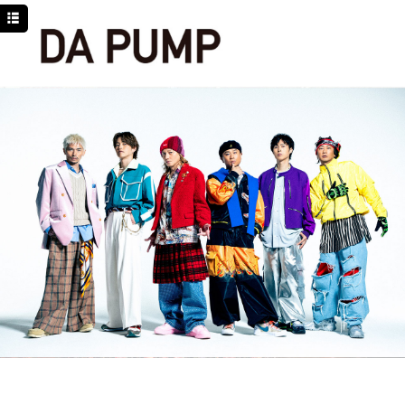
TOP
NEWS
SCHEDULE
DISCOGRAPHY
PROFILE
MOVIE
LINE
YouTube
BLOG
Facebook
Twitter
DPC