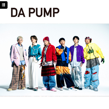
TOP
NEWS
SCHEDULE
DISCOGRAPHY
PROFILE
MOVIE
LINE
YouTube
BLOG
Facebook
Twitter
DPC