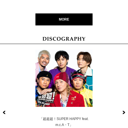
MORE
Previous
「超超超！SUPER HAPPY feat.
m.c.A・T」