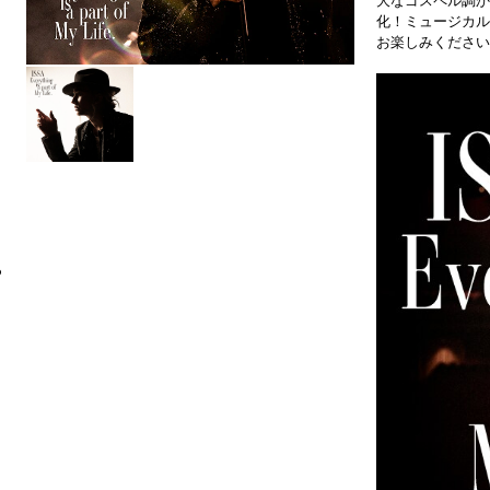
大なゴスペル調か
化！ミュージカル
お楽しみください
6