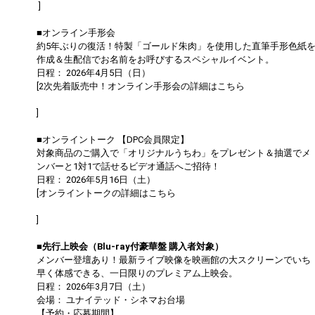
]
■オンライン手形会
約5年ぶりの復活！特製「ゴールド朱肉」を使用した直筆手形色紙
作成＆生配信でお名前をお呼びするスペシャルイベント。
日程： 2026年4月5日（日）
[2次先着販売中！オンライン手形会の詳細はこちら
https://dapump.jp/news/detail.php?id=1131504
]
■オンライントーク 【DPC会員限定】
対象商品のご購入で「オリジナルうちわ」をプレゼント＆抽選でメ
ンバーと1対1で話せるビデオ通話へご招待！
日程： 2026年5月16日（土）
[オンライントークの詳細はこちら
https://dapump.jp/news/detail.php?id=1130833
]
■先行上映会（Blu-ray付豪華盤 購入者対象）
メンバー登壇あり！最新ライブ映像を映画館の大スクリーンでいち
早く体感できる、一日限りのプレミアム上映会。
日程： 2026年3月7日（土）
会場： ユナイテッド・シネマお台場
【予約・応募期間】