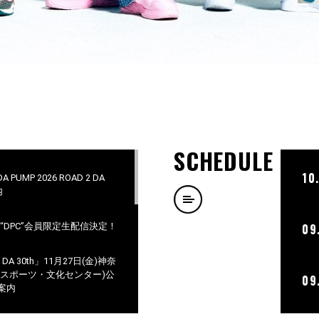
SCHEDULE
10
PUMP 2026 ROAD 2 DA
内
ラブ“DPC”会員限定生配信決定！
09
 2 DA 30th」11月27日(金)神奈
市スポーツ・文化センター)公
09
案内