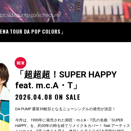
07
RENA TOUR DA POP COLORS」
「超超超！SUPER HAPPY
feat. m.c.A・T」
2026.04.08 ON SALE
DA PUMP 通算39枚目となるニューシングルの発売が決定！
今作は、1995年に発売された師匠・m.c.A・T氏の名曲「SUPER
HAPPY」を、約30年の時を経てリメイク＆カバー！ feat.アーティス