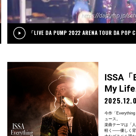
.12
RADIO
サンデーradio 調子 do～yo！！(KIMI/U-YEAH)
「LIVE DA PUMP 2022 ARENA TOUR DA POP
ISSA「Ev
My Lif
2025.12.
今作「Everything
ュース。
楽曲テーマは「人
軽く——優しく背