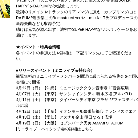
トにm.c.A・T氏ご本人を迎え、進化した主人公の“令和版SUPER
HAPPY”をDA PUMPが大放出します。
歌詞のリメイクやトラックのリアレンジに加え、カップリングには
DA PUMP過去楽曲のRemastered ver.や、m.c.A・T氏プロデュースの
新録楽曲なども収録予定。
聴けば元気が溢れ出す！濃密でSUPER HAPPYなワンパッケージをお
届けします。
★イベント・特典会情報
各イベントの参加方法や詳細は、下記リンク先にてご確認くださ
い。
■リリースイベント（ミニライブ＆特典会）
観覧無料のミニライブ＋メンバーを間近に感じられる特典会を全国
会場にて開催！
3月22日（日）【沖縄】 ミュージックタウン音市場 1F音楽広場
4月07日（火）【東京】 サンシャインシティ 噴水広場(アルパB1)
4月11日（土）【東京】 ダイバーシティ東京 プラザ 2Fフェスティバ
ル広場
4月12日（日）【千葉】 イオンモール幕張新都心 グランドスクエア
4月18日（土）【愛知】 アスナル金山 明日なる！広場
4月19日（日）【大阪】 セブンパーク天美 AMAMI STADIUM
[ミニライブ＋ハイタッチ会の詳細はこちら
https://dapump.jp/news/detail.php?id=1130831