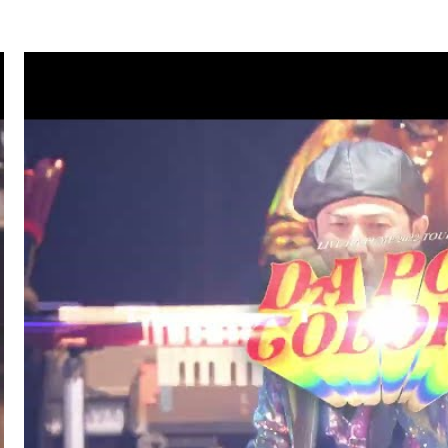
.07
TV
ハマダ歌謡祭★オオカミ少年(ISSA/U-YEAH)
.01
LIVE/EVENT
SKY ART FESTIVAL 2026
.26
RADIO
サンデーradio 調子 do～yo！！(KIMI/U-YEAH)
.23
TV
ナゾトレMAXXX(ISSA)
.20
MAGAZINE
スペシャルブック『世界館』(KENZO)
.19
RADIO
サンデーradio 調子 do～yo！！(KIMI/U-YEAH)