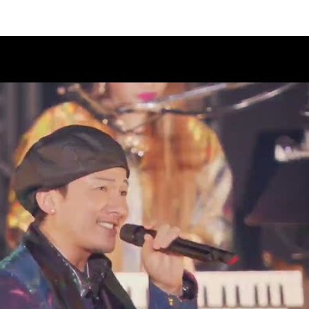
AD 2 DA 30th」オフィシャルグ
08
クラブ“DPC”会員限定生配信決
08
AD 2 DA 30th」ドキュメンタリ
07
ィナインのオールナイトニッポ
07
26」出演決定！
07
PUMP 2026 ROAD 2 DA
演チケット一般販売(先着)のご案内
07
M LIVE 2026」グッズ通信販売の