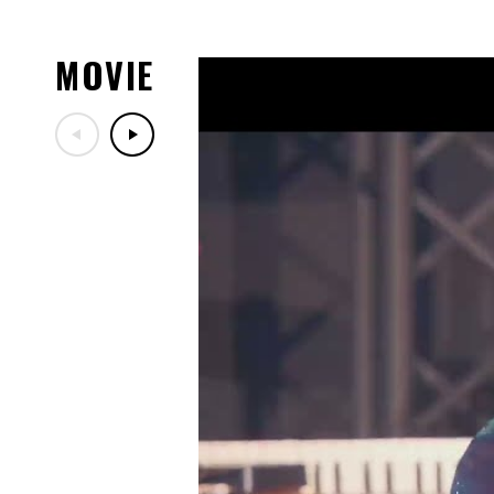
07.29
「LIVE DA PUMP 2026 RO
ッズ紹介！
MOVIE
07.29
7/30(木)DA PUMPファン
定！
07.17
「LIVE DA PUMP 2026 RO
ー映像公開！
07.13
10/24(土)開催「ナインテ
ン歌謡祭」出演決定！
07.06
7/18(土)TBS「音楽の日20
07.03
2026年8月～11月開催「LIVE DA 
30th」10/19(月)兵庫公
07.03
「DA PUMP KIMI PREMIU
ご案内