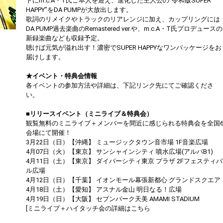
トにm.c.A・T氏ご本人を迎え、進化した主人公の“令和版SUPER
HAPPY”をDA PUMPが大放出します。
歌詞のリメイクやトラックのリアレンジに加え、カップリングには
DA PUMP過去楽曲のRemastered ver.や、m.c.A・T氏プロデュースの
新録楽曲なども収録予定。
聴けば元気が溢れ出す！濃密でSUPER HAPPYなワンパッケージをお
届けします。
★イベント・特典会情報
各イベントの参加方法や詳細は、下記リンク先にてご確認くださ
い。
■リリースイベント（ミニライブ＆特典会）
観覧無料のミニライブ＋メンバーを間近に感じられる特典会を全国
会場にて開催！
3月22日（日）【沖縄】 ミュージックタウン音市場 1F音楽広場
4月07日（火）【東京】 サンシャインシティ 噴水広場(アルパB1)
4月11日（土）【東京】 ダイバーシティ東京 プラザ 2Fフェスティバ
ル広場
4月12日（日）【千葉】 イオンモール幕張新都心 グランドスクエア
4月18日（土）【愛知】 アスナル金山 明日なる！広場
4月19日（日）【大阪】 セブンパーク天美 AMAMI STADIUM
[ミニライブ＋ハイタッチ会の詳細はこちら
https://dapump.jp/news/detail.php?id=1130831