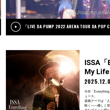
.12
RADIO
サンデーradio 調子 do～yo！！(KIMI/U-YEAH)
「LIVE DA PUMP 2022 ARENA TOUR DA POP
ISSA「Ev
My Lif
2025.12.
今作「Everything
ュース。
楽曲テーマは「人
軽く——優しく背