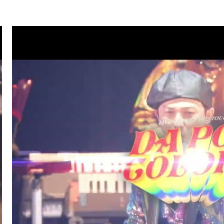
.07
TV
ハマダ歌謡祭★オオカミ少年(ISSA/U-YEAH)
.01
LIVE/EVENT
SKY ART FESTIVAL 2026
.26
RADIO
サンデーradio 調子 do～yo！！(KIMI/U-YEAH)
.23
TV
ナゾトレMAXXX(ISSA)
.20
MAGAZINE
スペシャルブック『世界館』(KENZO)
.19
RADIO
サンデーradio 調子 do～yo！！(KIMI/U-YEAH)