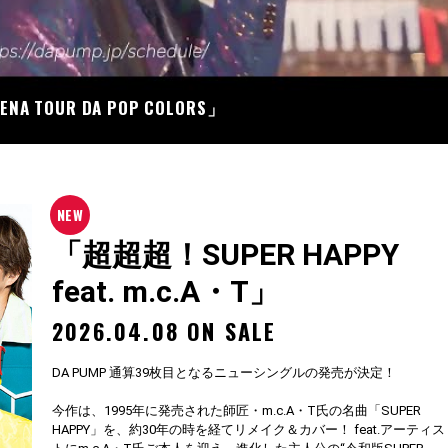
07
RENA TOUR DA POP COLORS」
「超超超！SUPER HAPPY
feat. m.c.A・T」
2026.04.08 ON SALE
DA PUMP 通算39枚目となるニューシングルの発売が決定！
今作は、1995年に発売された師匠・m.c.A・T氏の名曲「SUPER
HAPPY」を、約30年の時を経てリメイク＆カバー！ feat.アーティス