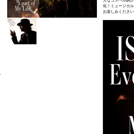
大なゴスペル調か
化！ミュージカル
お楽しみください
6