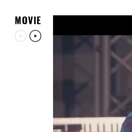
08.03
8/5(水)DA PUMPファンク
08.01
MOVIE
「LIVE DA PUMP 2026 ROAD
川・カルッツかわさき(川崎
演チケットぴあ先行受付のご
07.29
「LIVE DA PUMP 2026 RO
ッズ紹介！
07.29
7/30(木)DA PUMPファン
定！
07.17
「LIVE DA PUMP 2026 RO
ー映像公開！
07.13
10/24(土)開催「ナインテ
ン歌謡祭」出演決定！
07.06
7/18(土)TBS「音楽の日20