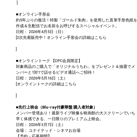
]
■オンライン手形会
約5年ぶりの復活！特製「ゴールド朱肉」を使用した直筆手形色紙
作成＆生配信でお名前をお呼びするスペシャルイベント。
日程： 2026年4月5日（日）
[2次先着販売中！オンライン手形会の詳細はこちら
https://dapump.jp/news/detail.php?id=1131504
]
■オンライントーク 【DPC会員限定】
対象商品のご購入で「オリジナルうちわ」をプレゼント＆抽選でメ
ンバーと1対1で話せるビデオ通話へご招待！
日程： 2026年5月16日（土）
[オンライントークの詳細はこちら
https://dapump.jp/news/detail.php?id=1130833
]
■先行上映会（Blu-ray付豪華盤 購入者対象）
メンバー登壇あり！最新ライブ映像を映画館の大スクリーンでいち
早く体感できる、一日限りのプレミアム上映会。
日程： 2026年3月7日（土）
会場： ユナイテッド・シネマお台場
【予約・応募期間】