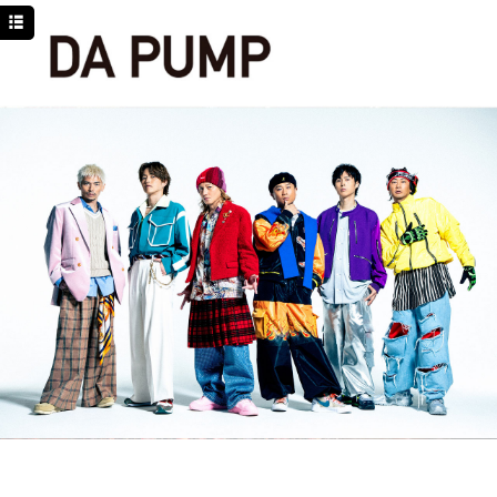
TOP
NEWS
SCHEDULE
DISCOGRAPHY
PROFILE
MOVIE
LINE
YouTube
BLOG
Facebook
Twitter
DPC