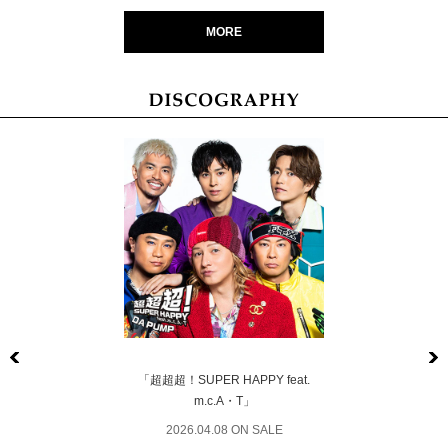
MORE
Previous
「超超超！SUPER HAPPY feat.
m.c.A・T」
2026.04.08 ON SALE