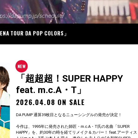
07
RENA TOUR DA POP COLORS」
「超超超！SUPER HAPPY
feat. m.c.A・T」
2026.04.08 ON SALE
DA PUMP 通算39枚目となるニューシングルの発売が決定！
今作は、1995年に発売された師匠・m.c.A・T氏の名曲「SUPER
HAPPY」を、約30年の時を経てリメイク＆カバー！ feat.アーティス