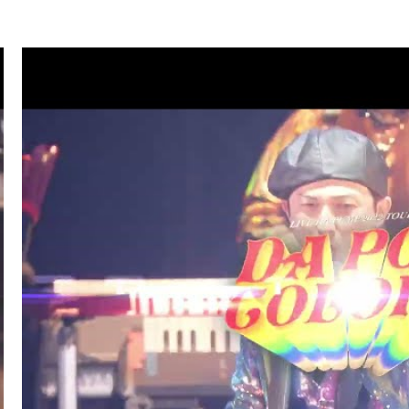
.07
TV
ハマダ歌謡祭★オオカミ少年(ISSA/U-YEAH)
.01
LIVE/EVENT
SKY ART FESTIVAL 2026
.26
RADIO
サンデーradio 調子 do～yo！！(KIMI/U-YEAH)
.23
TV
ナゾトレMAXXX(ISSA)
.20
MAGAZINE
スペシャルブック『世界館』(KENZO)
.19
RADIO
サンデーradio 調子 do～yo！！(KIMI/U-YEAH)