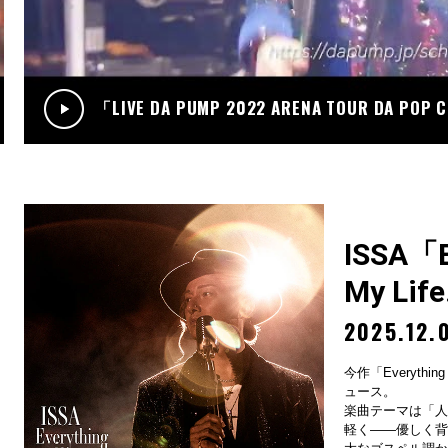
.12
RADIO
サンデーradio 調子 do～yo！！(KIMI/U-YEAH)
「LIVE DA PUMP 2022 ARENA TOUR DA POP
ISSA「Ev
My Lif
2025.12.
今作「Everything
ュース。
楽曲テーマは「人
軽く——優しく背