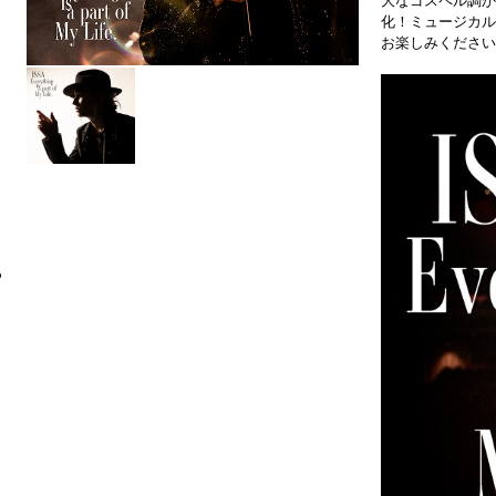
大なゴスペル調か
化！ミュージカル
お楽しみください
6