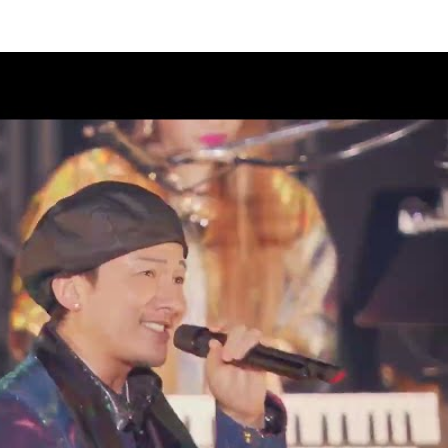
ラブ“DPC”会員限定生配信決定！
08
 2 DA 30th」11月27日(金)神奈
市スポーツ・文化センター)公
08
案内
AD 2 DA 30th」オフィシャルグ
07
クラブ“DPC”会員限定生配信決
07
AD 2 DA 30th」ドキュメンタリ
07
ィナインのオールナイトニッポ
07
26」出演決定！