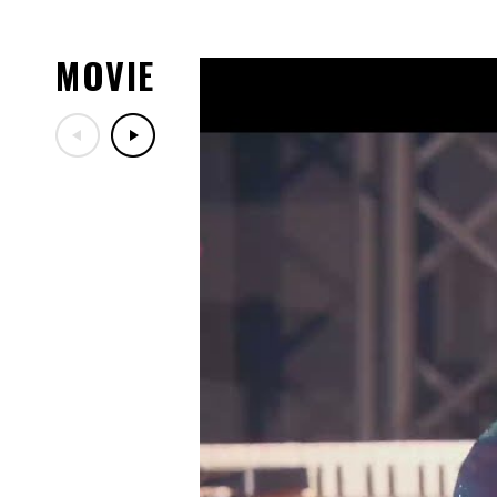
08.03
8/5(水)DA PUMPファンク
08.01
MOVIE
「LIVE DA PUMP 2026 ROAD
川・カルッツかわさき(川崎
演チケットぴあ先行受付のご
07.29
「LIVE DA PUMP 2026 RO
ッズ紹介！
07.29
7/30(木)DA PUMPファン
定！
07.17
「LIVE DA PUMP 2026 RO
ー映像公開！
07.13
10/24(土)開催「ナインテ
ン歌謡祭」出演決定！
07.06
7/18(土)TBS「音楽の日20