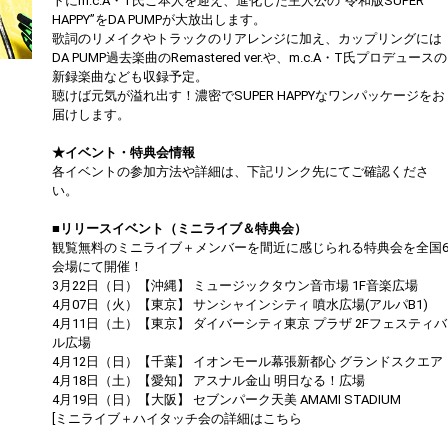
トにm.c.A・T氏ご本人を迎え、進化した主人公の“令和版SUPER
HAPPY”をDA PUMPが大放出します。
歌詞のリメイクやトラックのリアレンジに加え、カップリングには
DA PUMP過去楽曲のRemastered ver.や、m.c.A・T氏プロデュースの
新録楽曲なども収録予定。
聴けば元気が溢れ出す！濃密でSUPER HAPPYなワンパッケージをお
届けします。
★イベント・特典会情報
各イベントの参加方法や詳細は、下記リンク先にてご確認くださ
い。
■リリースイベント（ミニライブ＆特典会）
観覧無料のミニライブ＋メンバーを間近に感じられる特典会を全国
会場にて開催！
3月22日（日）【沖縄】 ミュージックタウン音市場 1F音楽広場
4月07日（火）【東京】 サンシャインシティ 噴水広場(アルパB1)
4月11日（土）【東京】 ダイバーシティ東京 プラザ 2Fフェスティバ
ル広場
4月12日（日）【千葉】 イオンモール幕張新都心 グランドスクエア
4月18日（土）【愛知】 アスナル金山 明日なる！広場
4月19日（日）【大阪】 セブンパーク天美 AMAMI STADIUM
[ミニライブ＋ハイタッチ会の詳細はこちら
https://dapump.jp/news/detail.php?id=1130831