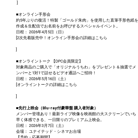
]
■オンライン手形会
約5年ぶりの復活！特製「ゴールド朱肉」を使用した直筆手形色紙
作成＆生配信でお名前をお呼びするスペシャルイベント。
日程： 2026年4月5日（日）
[2次先着販売中！オンライン手形会の詳細はこちら
https://dapump.jp/news/detail.php?id=1131504
]
■オンライントーク 【DPC会員限定】
対象商品のご購入で「オリジナルうちわ」をプレゼント＆抽選でメ
ンバーと1対1で話せるビデオ通話へご招待！
日程： 2026年5月16日（土）
[オンライントークの詳細はこちら
https://dapump.jp/news/detail.php?id=1130833
]
■先行上映会（Blu-ray付豪華盤 購入者対象）
メンバー登壇あり！最新ライブ映像を映画館の大スクリーンでいち
早く体感できる、一日限りのプレミアム上映会。
日程： 2026年3月7日（土）
会場： ユナイテッド・シネマお台場
【予約・応募期間】