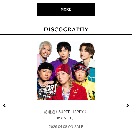
MORE
Previous
「超超超！SUPER HAPPY feat.
m.c.A・T」
2026.04.08 ON SALE