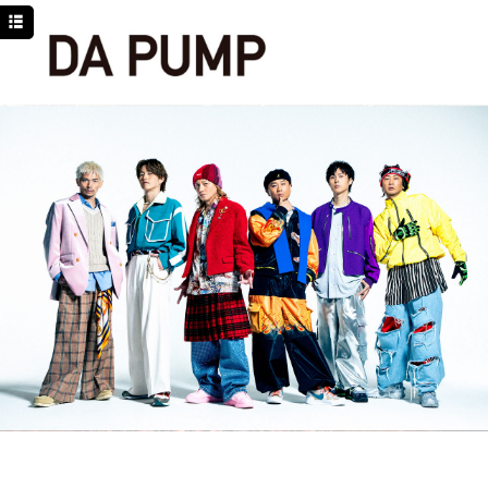
TOP
NEWS
SCHEDULE
DISCOGRAPHY
PROFILE
MOVIE
LINE
YouTube
BLOG
Facebook
Twitter
DPC