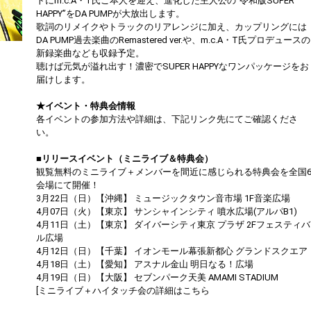
トにm.c.A・T氏ご本人を迎え、進化した主人公の“令和版SUPER
HAPPY”をDA PUMPが大放出します。
歌詞のリメイクやトラックのリアレンジに加え、カップリングには
DA PUMP過去楽曲のRemastered ver.や、m.c.A・T氏プロデュースの
新録楽曲なども収録予定。
聴けば元気が溢れ出す！濃密でSUPER HAPPYなワンパッケージをお
届けします。
★イベント・特典会情報
各イベントの参加方法や詳細は、下記リンク先にてご確認くださ
い。
■リリースイベント（ミニライブ＆特典会）
観覧無料のミニライブ＋メンバーを間近に感じられる特典会を全国
会場にて開催！
3月22日（日）【沖縄】 ミュージックタウン音市場 1F音楽広場
4月07日（火）【東京】 サンシャインシティ 噴水広場(アルパB1)
4月11日（土）【東京】 ダイバーシティ東京 プラザ 2Fフェスティバ
ル広場
4月12日（日）【千葉】 イオンモール幕張新都心 グランドスクエア
4月18日（土）【愛知】 アスナル金山 明日なる！広場
4月19日（日）【大阪】 セブンパーク天美 AMAMI STADIUM
[ミニライブ＋ハイタッチ会の詳細はこちら
https://dapump.jp/news/detail.php?id=1130831