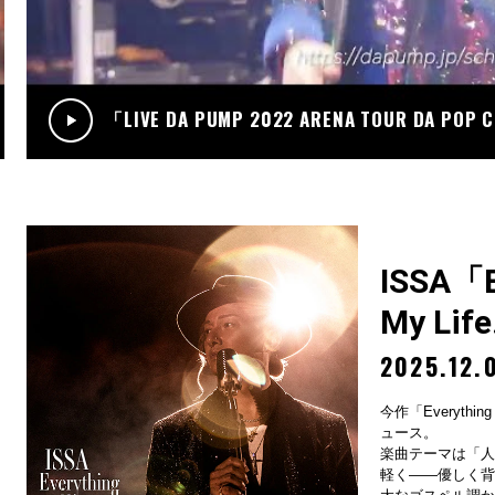
.12
RADIO
サンデーradio 調子 do～yo！！(KIMI/U-YEAH)
「LIVE DA PUMP 2022 ARENA TOUR DA POP
ISSA「Ev
My Lif
2025.12.
今作「Everything
ュース。
楽曲テーマは「人
軽く——優しく背