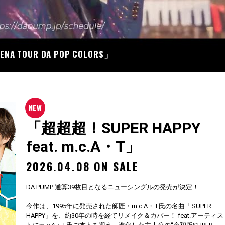
07
RENA TOUR DA POP COLORS」
「超超超！SUPER HAPPY
feat. m.c.A・T」
2026.04.08 ON SALE
DA PUMP 通算39枚目となるニューシングルの発売が決定！
今作は、1995年に発売された師匠・m.c.A・T氏の名曲「SUPER
HAPPY」を、約30年の時を経てリメイク＆カバー！ feat.アーティス