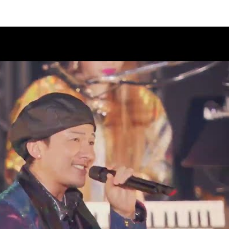
ラブ“DPC”会員限定生配信決定！
08
 2 DA 30th」11月27日(金)神奈
市スポーツ・文化センター)公
08
案内
AD 2 DA 30th」オフィシャルグ
07
クラブ“DPC”会員限定生配信決
07
AD 2 DA 30th」ドキュメンタリ
07
ィナインのオールナイトニッポ
07
26」出演決定！