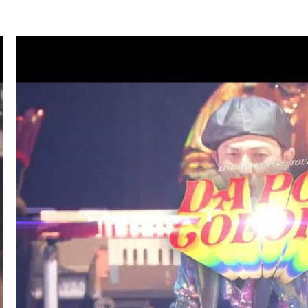
.07
TV
ハマダ歌謡祭★オオカミ少年(ISSA/U-YEAH)
.01
LIVE/EVENT
SKY ART FESTIVAL 2026
.26
RADIO
サンデーradio 調子 do～yo！！(KIMI/U-YEAH)
.23
TV
ナゾトレMAXXX(ISSA)
.20
MAGAZINE
スペシャルブック『世界館』(KENZO)
.19
RADIO
サンデーradio 調子 do～yo！！(KIMI/U-YEAH)