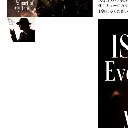
大なゴスペル調か
化！ミュージカル
お楽しみください
6