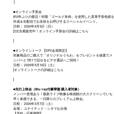
]
■オンライン手形会
約5年ぶりの復活！特製「ゴールド朱肉」を使用した直筆手形色紙
作成＆生配信でお名前をお呼びするスペシャルイベント。
日程： 2026年4月5日（日）
[2次先着販売中！オンライン手形会の詳細はこちら
https://dapump.jp/news/detail.php?id=1131504
]
■オンライントーク 【DPC会員限定】
対象商品のご購入で「オリジナルうちわ」をプレゼント＆抽選でメ
ンバーと1対1で話せるビデオ通話へご招待！
日程： 2026年5月16日（土）
[オンライントークの詳細はこちら
https://dapump.jp/news/detail.php?id=1130833
]
■先行上映会（Blu-ray付豪華盤 購入者対象）
メンバー登壇あり！最新ライブ映像を映画館の大スクリーンでいち
早く体感できる、一日限りのプレミアム上映会。
日程： 2026年3月7日（土）
会場： ユナイテッド・シネマお台場
【予約・応募期間】