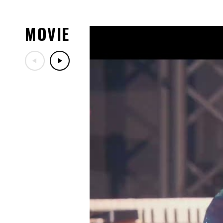
08.03
8/5(水)DA PUMPファンク
08.01
MOVIE
「LIVE DA PUMP 2026 ROAD
川・カルッツかわさき(川崎
演チケットぴあ先行受付のご
07.29
「LIVE DA PUMP 2026 RO
ッズ紹介！
07.29
7/30(木)DA PUMPファン
定！
07.17
「LIVE DA PUMP 2026 RO
ー映像公開！
07.13
10/24(土)開催「ナインテ
ン歌謡祭」出演決定！
07.06
7/18(土)TBS「音楽の日20