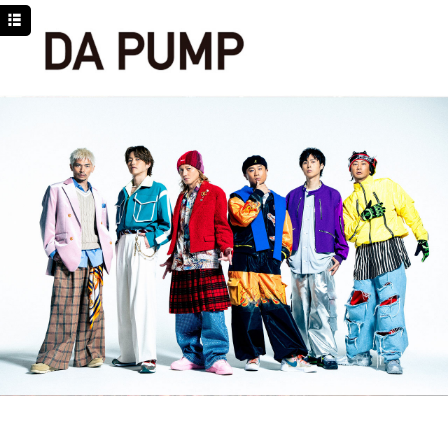
TOP
NEWS
SCHEDULE
DISCOGRAPHY
PROFILE
MOVIE
LINE
YouTube
BLOG
Facebook
Twitter
DPC