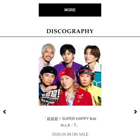
MORE
Previous
「超超超！SUPER HAPPY feat.
m.c.A・T」
2026.04.08 ON SALE