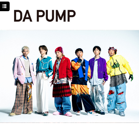
TOP
NEWS
SCHEDULE
DISCOGRAPHY
PROFILE
MOVIE
LINE
YouTube
BLOG
Facebook
Twitter
DPC