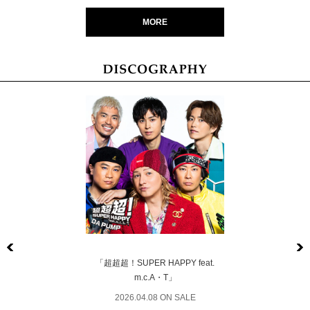
MORE
Previous
「超超超！SUPER HAPPY feat.
m.c.A・T」
2026.04.08 ON SALE