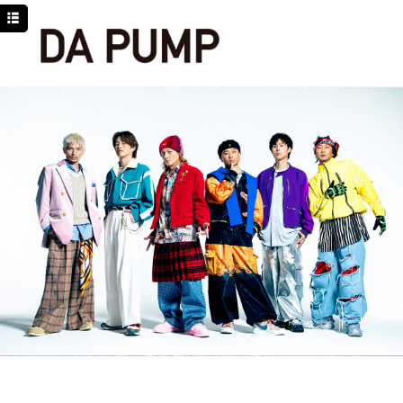
TOP
NEWS
SCHEDULE
DISCOGRAPHY
PROFILE
MOVIE
LINE
YouTube
BLOG
Facebook
Twitter
DPC