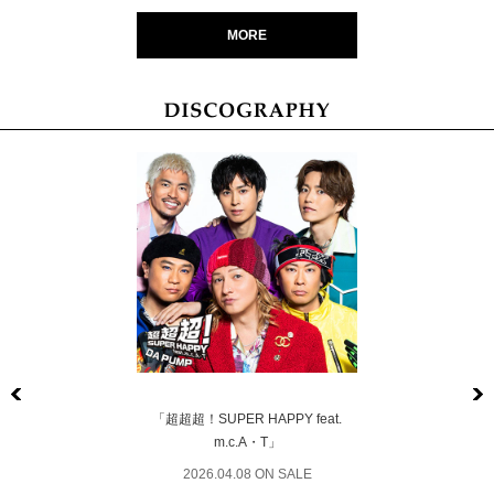
MORE
Previous
「超超超！SUPER HAPPY feat.
m.c.A・T」
2026.04.08 ON SALE