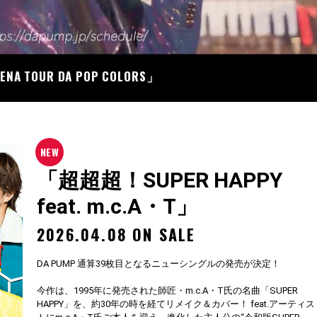
07
RENA TOUR DA POP COLORS」
「超超超！SUPER HAPPY
feat. m.c.A・T」
2026.04.08 ON SALE
DA PUMP 通算39枚目となるニューシングルの発売が決定！
今作は、1995年に発売された師匠・m.c.A・T氏の名曲「SUPER
HAPPY」を、約30年の時を経てリメイク＆カバー！ feat.アーティス