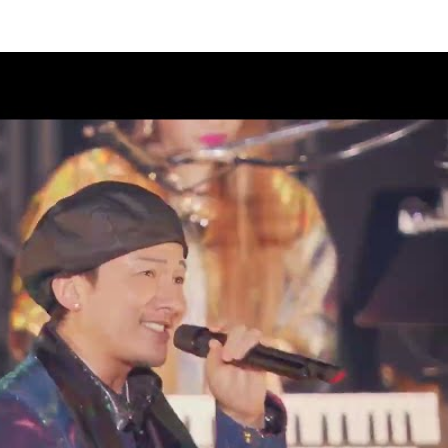
ラブ“DPC”会員限定生配信決定！
08
 2 DA 30th」11月27日(金)神奈
市スポーツ・文化センター)公
08
案内
AD 2 DA 30th」オフィシャルグ
07
クラブ“DPC”会員限定生配信決
07
AD 2 DA 30th」ドキュメンタリ
07
ィナインのオールナイトニッポ
07
26」出演決定！