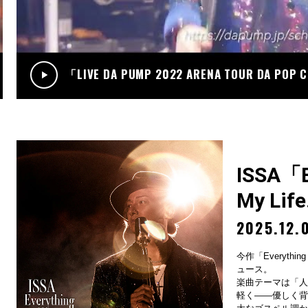
.12
RADIO
サンデーradio 調子 do～yo！！(KIMI/U-YEAH)
「LIVE DA PUMP 2022 ARENA TOUR DA POP
ISSA「Ev
My Lif
2025.12.
今作「Everything
ュース。
楽曲テーマは「人
軽く——優しく背