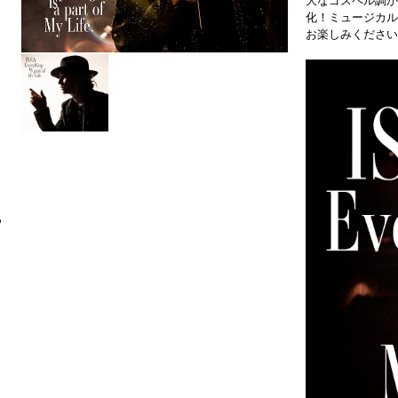
大なゴスペル調か
化！ミュージカル
お楽しみください
6