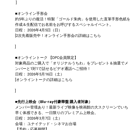
]
■オンライン手形会
約5年ぶりの復活！特製「ゴールド朱肉」を使用した直筆手形色紙
作成＆生配信でお名前をお呼びするスペシャルイベント。
日程： 2026年4月5日（日）
[2次先着販売中！オンライン手形会の詳細はこちら
https://dapump.jp/news/detail.php?id=1131504
]
■オンライントーク 【DPC会員限定】
対象商品のご購入で「オリジナルうちわ」をプレゼント＆抽選でメ
ンバーと1対1で話せるビデオ通話へご招待！
日程： 2026年5月16日（土）
[オンライントークの詳細はこちら
https://dapump.jp/news/detail.php?id=1130833
]
■先行上映会（Blu-ray付豪華盤 購入者対象）
メンバー登壇あり！最新ライブ映像を映画館の大スクリーンでいち
早く体感できる、一日限りのプレミアム上映会。
日程： 2026年3月7日（土）
会場： ユナイテッド・シネマお台場
【予約・応募期間】