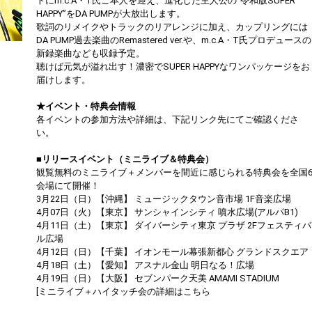
トにm.c.A・T氏ご本人を迎え、進化した主人公の“令和版SUPER
HAPPY”をDA PUMPが大放出します。
歌詞のリメイクやトラックのリアレンジに加え、カップリングには
DA PUMP過去楽曲のRemastered ver.や、m.c.A・T氏プロデュースの
新録楽曲なども収録予定。
聴けば元気が溢れ出す！濃密でSUPER HAPPYなワンパッケージをお
届けします。
★イベント・特典会情報
各イベントの参加方法や詳細は、下記リンク先にてご確認くださ
い。
■リリースイベント（ミニライブ＆特典会）
観覧無料のミニライブ＋メンバーを間近に感じられる特典会を全国
会場にて開催！
3月22日（日）【沖縄】 ミュージックタウン音市場 1F音楽広場
4月07日（火）【東京】 サンシャインシティ 噴水広場(アルパB1)
4月11日（土）【東京】 ダイバーシティ東京 プラザ 2Fフェスティバ
ル広場
4月12日（日）【千葉】 イオンモール幕張新都心 グランドスクエア
4月18日（土）【愛知】 アスナル金山 明日なる！広場
4月19日（日）【大阪】 セブンパーク天美 AMAMI STADIUM
[ミニライブ＋ハイタッチ会の詳細はこちら
https://dapump.jp/news/detail.php?id=1130831