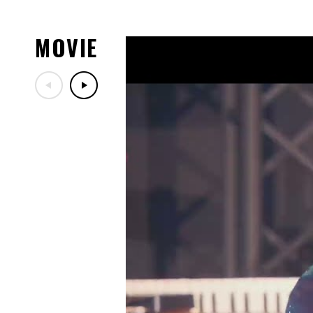
08.03
8/5(水)DA PUMPファンク
08.01
MOVIE
「LIVE DA PUMP 2026 ROAD
川・カルッツかわさき(川崎
演チケットぴあ先行受付のご
07.29
「LIVE DA PUMP 2026 RO
ッズ紹介！
07.29
7/30(木)DA PUMPファン
定！
07.17
「LIVE DA PUMP 2026 RO
ー映像公開！
07.13
10/24(土)開催「ナインテ
ン歌謡祭」出演決定！
07.06
7/18(土)TBS「音楽の日20