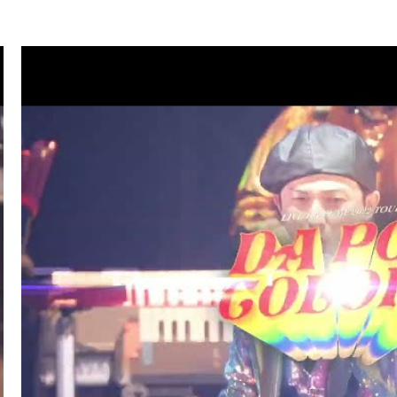
.07
TV
ハマダ歌謡祭★オオカミ少年(ISSA/U-YEAH)
.01
LIVE/EVENT
SKY ART FESTIVAL 2026
.26
RADIO
サンデーradio 調子 do～yo！！(KIMI/U-YEAH)
.23
TV
ナゾトレMAXXX(ISSA)
.20
MAGAZINE
スペシャルブック『世界館』(KENZO)
.19
RADIO
サンデーradio 調子 do～yo！！(KIMI/U-YEAH)