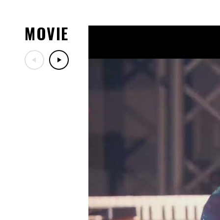
07.29
「LIVE DA PUMP 2026 RO
ッズ紹介！
MOVIE
07.29
7/30(木)DA PUMPファン
定！
07.17
「LIVE DA PUMP 2026 RO
ー映像公開！
07.13
10/24(土)開催「ナインテ
ン歌謡祭」出演決定！
07.06
7/18(土)TBS「音楽の日20
07.03
2026年8月～11月開催「LIVE DA 
30th」10/19(月)兵庫公
07.03
「DA PUMP KIMI PREMIU
ご案内