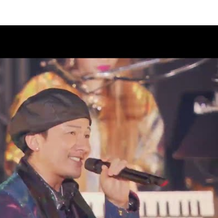
AD 2 DA 30th」オフィシャルグ
08
クラブ“DPC”会員限定生配信決
08
AD 2 DA 30th」ドキュメンタリ
07
ィナインのオールナイトニッポ
07
26」出演決定！
07
PUMP 2026 ROAD 2 DA
演チケット一般販売(先着)のご案内
07
M LIVE 2026」グッズ通信販売の