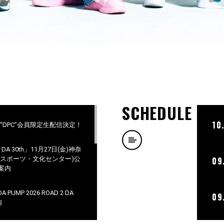
SCHEDULE
10
ラブ“DPC”会員限定生配信決定！
 2 DA 30th」11月27日(金)神奈
市スポーツ・文化センター)公
09
案内
PUMP 2026 ROAD 2 DA
09
内