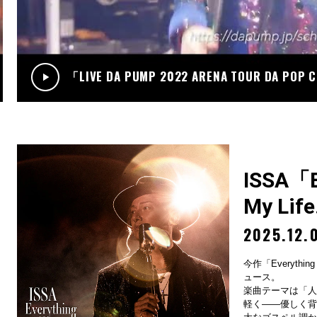
.12
RADIO
サンデーradio 調子 do～yo！！(KIMI/U-YEAH)
「LIVE DA PUMP 2022 ARENA TOUR DA POP
ISSA「Ev
My Lif
2025.12.
今作「Everything
ュース。
楽曲テーマは「人
軽く——優しく背