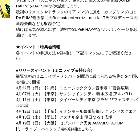
トにm.c.A・T氏ご本人を迎え、進化した主人公の“令和版SUPER
HAPPY”をDA PUMPが大放出します。
歌詞のリメイクやトラックのリアレンジに加え、カップリングには
DA PUMP過去楽曲のRemastered ver.や、m.c.A・T氏プロデュースの
新録楽曲なども収録予定。
聴けば元気が溢れ出す！濃密でSUPER HAPPYなワンパッケージをお
届けします。
★イベント・特典会情報
各イベントの参加方法や詳細は、下記リンク先にてご確認くださ
い。
■リリースイベント（ミニライブ＆特典会）
観覧無料のミニライブ＋メンバーを間近に感じられる特典会を全国
会場にて開催！
3月22日（日）【沖縄】 ミュージックタウン音市場 1F音楽広場
4月07日（火）【東京】 サンシャインシティ 噴水広場(アルパB1)
4月11日（土）【東京】 ダイバーシティ東京 プラザ 2Fフェスティバ
ル広場
4月12日（日）【千葉】 イオンモール幕張新都心 グランドスクエア
4月18日（土）【愛知】 アスナル金山 明日なる！広場
4月19日（日）【大阪】 セブンパーク天美 AMAMI STADIUM
[ミニライブ＋ハイタッチ会の詳細はこちら
https://dapump.jp/news/detail.php?id=1130831