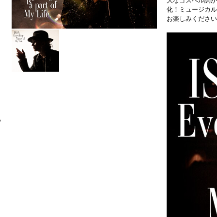
大なゴスペル調か
化！ミュージカル
お楽しみください
6