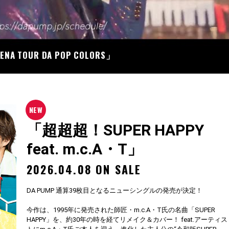
07
RENA TOUR DA POP COLORS」
「超超超！SUPER HAPPY
feat. m.c.A・T」
2026.04.08 ON SALE
DA PUMP 通算39枚目となるニューシングルの発売が決定！
今作は、1995年に発売された師匠・m.c.A・T氏の名曲「SUPER
HAPPY」を、約30年の時を経てリメイク＆カバー！ feat.アーティス