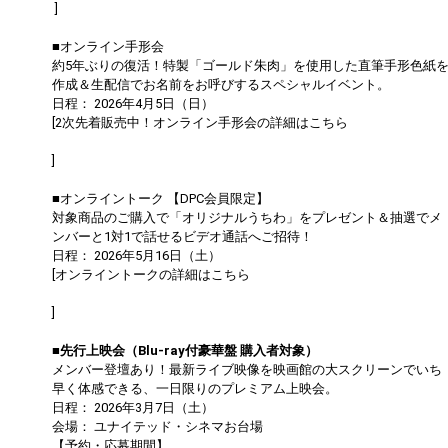
]
■オンライン手形会
約5年ぶりの復活！特製「ゴールド朱肉」を使用した直筆手形色紙
作成＆生配信でお名前をお呼びするスペシャルイベント。
日程： 2026年4月5日（日）
[2次先着販売中！オンライン手形会の詳細はこちら
https://dapump.jp/news/detail.php?id=1131504
]
■オンライントーク 【DPC会員限定】
対象商品のご購入で「オリジナルうちわ」をプレゼント＆抽選でメ
ンバーと1対1で話せるビデオ通話へご招待！
日程： 2026年5月16日（土）
[オンライントークの詳細はこちら
https://dapump.jp/news/detail.php?id=1130833
]
■先行上映会（Blu-ray付豪華盤 購入者対象）
メンバー登壇あり！最新ライブ映像を映画館の大スクリーンでいち
早く体感できる、一日限りのプレミアム上映会。
日程： 2026年3月7日（土）
会場： ユナイテッド・シネマお台場
【予約・応募期間】