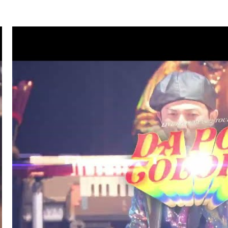
.07
TV
ハマダ歌謡祭★オオカミ少年(ISSA/U-YEAH)
.01
LIVE/EVENT
SKY ART FESTIVAL 2026
.26
RADIO
サンデーradio 調子 do～yo！！(KIMI/U-YEAH)
.23
TV
ナゾトレMAXXX(ISSA)
.20
MAGAZINE
スペシャルブック『世界館』(KENZO)
.19
RADIO
サンデーradio 調子 do～yo！！(KIMI/U-YEAH)