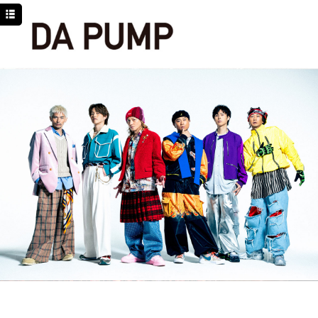
TOP
NEWS
SCHEDULE
DISCOGRAPHY
PROFILE
MOVIE
LINE
YouTube
BLOG
Facebook
Twitter
DPC