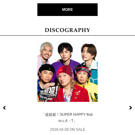
MORE
Previous
「超超超！SUPER HAPPY feat.
m.c.A・T」
2026.04.08 ON SALE