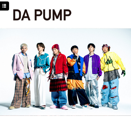
TOP
NEWS
SCHEDULE
DISCOGRAPHY
PROFILE
MOVIE
LINE
YouTube
BLOG
Facebook
Twitter
DPC