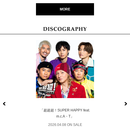
MORE
Previous
「超超超！SUPER HAPPY feat.
m.c.A・T」
2026.04.08 ON SALE