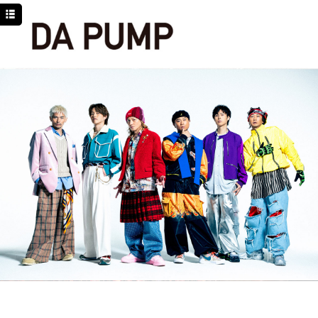
TOP
NEWS
SCHEDULE
DISCOGRAPHY
PROFILE
MOVIE
LINE
YouTube
BLOG
Facebook
Twitter
DPC