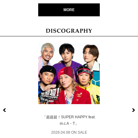
MORE
Previous
「超超超！SUPER HAPPY feat.
m.c.A・T」
2026.04.08 ON SALE