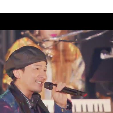
ラブ“DPC”会員限定生配信決定！
08
 2 DA 30th」11月27日(金)神奈
市スポーツ・文化センター)公
08
案内
AD 2 DA 30th」オフィシャルグ
07
クラブ“DPC”会員限定生配信決
07
AD 2 DA 30th」ドキュメンタリ
07
ィナインのオールナイトニッポ
07
26」出演決定！