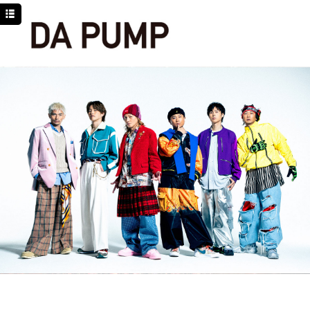
TOP
NEWS
SCHEDULE
DISCOGRAPHY
PROFILE
MOVIE
LINE
YouTube
BLOG
Facebook
Twitter
DPC