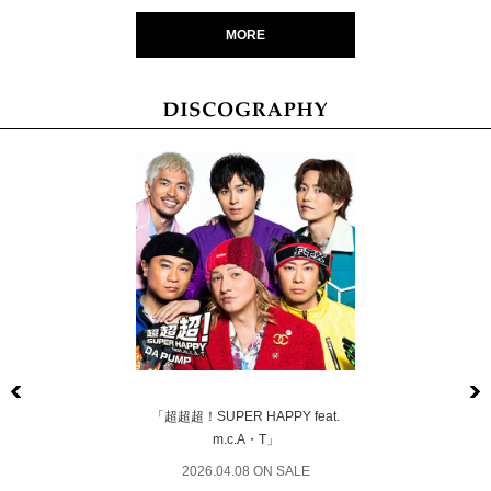
MORE
Previous
「超超超！SUPER HAPPY feat.
m.c.A・T」
2026.04.08 ON SALE