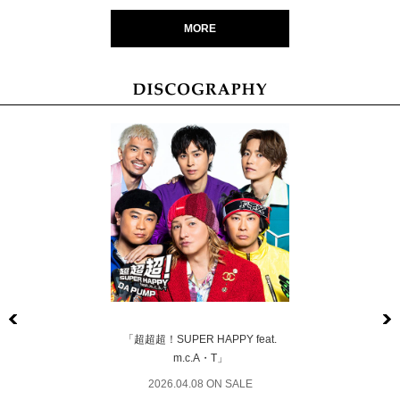
MORE
Previous
「超超超！SUPER HAPPY feat.
m.c.A・T」
2026.04.08 ON SALE