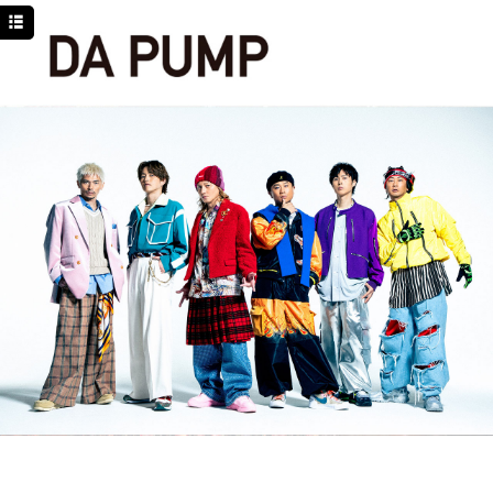
TOP
NEWS
SCHEDULE
DISCOGRAPHY
PROFILE
MOVIE
LINE
YouTube
BLOG
Facebook
Twitter
DPC