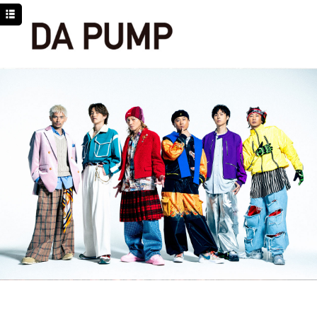
TOP
NEWS
SCHEDULE
DISCOGRAPHY
PROFILE
MOVIE
LINE
YouTube
BLOG
Facebook
Twitter
DPC