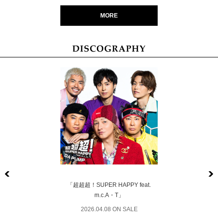
MORE
Previous
「超超超！SUPER HAPPY feat.
m.c.A・T」
2026.04.08 ON SALE