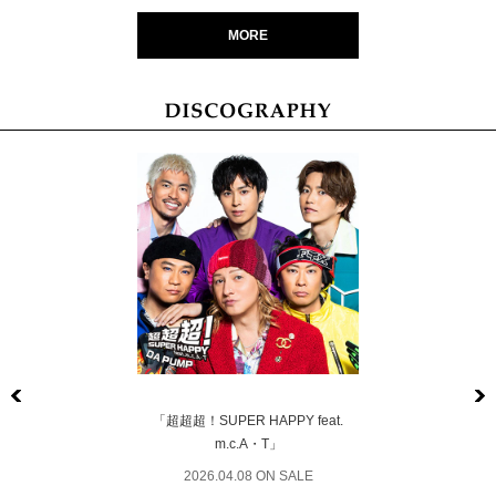
MORE
Previous
「超超超！SUPER HAPPY feat.
m.c.A・T」
2026.04.08 ON SALE