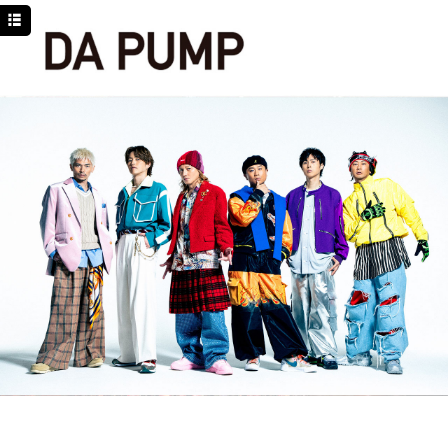
TOP
NEWS
SCHEDULE
DISCOGRAPHY
PROFILE
MOVIE
LINE
YouTube
BLOG
Facebook
Twitter
DPC