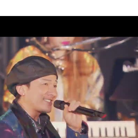
AD 2 DA 30th」オフィシャルグ
08
クラブ“DPC”会員限定生配信決
08
AD 2 DA 30th」ドキュメンタリ
07
ィナインのオールナイトニッポ
07
26」出演決定！
07
PUMP 2026 ROAD 2 DA
演チケット一般販売(先着)のご案内
07
M LIVE 2026」グッズ通信販売の