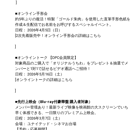
]
■オンライン手形会
約5年ぶりの復活！特製「ゴールド朱肉」を使用した直筆手形色紙
作成＆生配信でお名前をお呼びするスペシャルイベント。
日程： 2026年4月5日（日）
[2次先着販売中！オンライン手形会の詳細はこちら
https://dapump.jp/news/detail.php?id=1131504
]
■オンライントーク 【DPC会員限定】
対象商品のご購入で「オリジナルうちわ」をプレゼント＆抽選でメ
ンバーと1対1で話せるビデオ通話へご招待！
日程： 2026年5月16日（土）
[オンライントークの詳細はこちら
https://dapump.jp/news/detail.php?id=1130833
]
■先行上映会（Blu-ray付豪華盤 購入者対象）
メンバー登壇あり！最新ライブ映像を映画館の大スクリーンでいち
早く体感できる、一日限りのプレミアム上映会。
日程： 2026年3月7日（土）
会場： ユナイテッド・シネマお台場
【予約・応募期間】