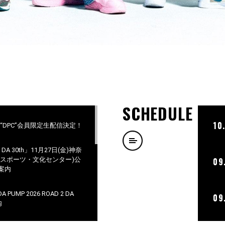
SCHEDULE
10
ラブ“DPC”会員限定生配信決定！
 2 DA 30th」11月27日(金)神奈
市スポーツ・文化センター)公
09
案内
PUMP 2026 ROAD 2 DA
09
内