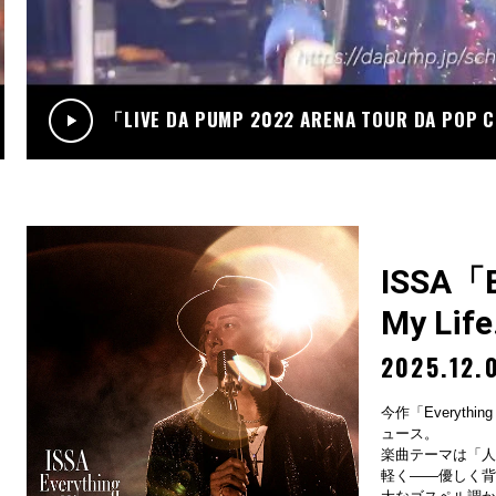
.12
RADIO
サンデーradio 調子 do～yo！！(KIMI/U-YEAH)
「LIVE DA PUMP 2022 ARENA TOUR DA POP
ISSA「Ev
My Lif
2025.12.
今作「Everything
ュース。
楽曲テーマは「人
軽く——優しく背