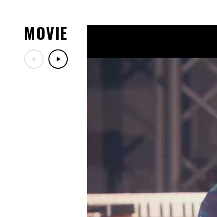
07.29
「LIVE DA PUMP 2026 RO
ッズ紹介！
MOVIE
07.29
7/30(木)DA PUMPファン
定！
07.17
「LIVE DA PUMP 2026 RO
ー映像公開！
07.13
10/24(土)開催「ナインテ
ン歌謡祭」出演決定！
07.06
7/18(土)TBS「音楽の日20
07.03
2026年8月～11月開催「LIVE DA 
30th」10/19(月)兵庫公
07.03
「DA PUMP KIMI PREMIU
ご案内