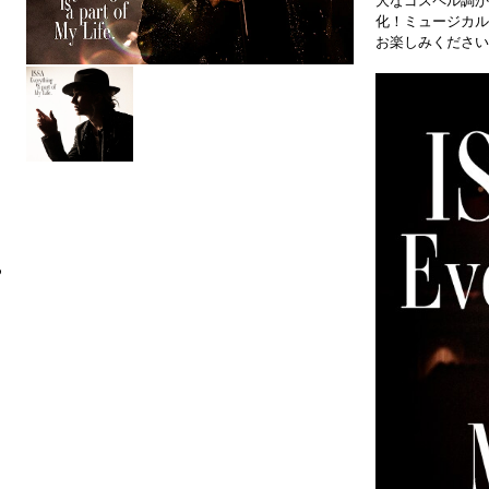
大なゴスペル調か
化！ミュージカル
お楽しみください
6