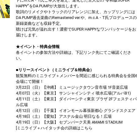
トにm.c.A・T氏ご本人を迎え、進化した主人公の“令和版SUPER
HAPPY”をDA PUMPが大放出します。
歌詞のリメイクやトラックのリアレンジに加え、カップリングには
DA PUMP過去楽曲のRemastered ver.や、m.c.A・T氏プロデュースの
新録楽曲なども収録予定。
聴けば元気が溢れ出す！濃密でSUPER HAPPYなワンパッケージをお
届けします。
★イベント・特典会情報
各イベントの参加方法や詳細は、下記リンク先にてご確認くださ
い。
■リリースイベント（ミニライブ＆特典会）
観覧無料のミニライブ＋メンバーを間近に感じられる特典会を全国
会場にて開催！
3月22日（日）【沖縄】 ミュージックタウン音市場 1F音楽広場
4月07日（火）【東京】 サンシャインシティ 噴水広場(アルパB1)
4月11日（土）【東京】 ダイバーシティ東京 プラザ 2Fフェスティバ
ル広場
4月12日（日）【千葉】 イオンモール幕張新都心 グランドスクエア
4月18日（土）【愛知】 アスナル金山 明日なる！広場
4月19日（日）【大阪】 セブンパーク天美 AMAMI STADIUM
[ミニライブ＋ハイタッチ会の詳細はこちら
https://dapump.jp/news/detail.php?id=1130831