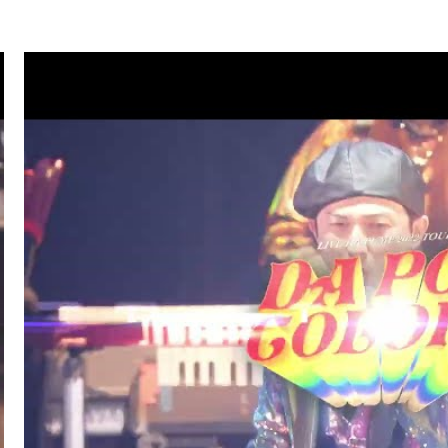
.07
TV
ハマダ歌謡祭★オオカミ少年(ISSA/U-YEAH)
.01
LIVE/EVENT
SKY ART FESTIVAL 2026
.26
RADIO
サンデーradio 調子 do～yo！！(KIMI/U-YEAH)
.23
TV
ナゾトレMAXXX(ISSA)
.20
MAGAZINE
スペシャルブック『世界館』(KENZO)
.19
RADIO
サンデーradio 調子 do～yo！！(KIMI/U-YEAH)