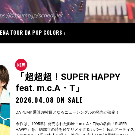
07
RENA TOUR DA POP COLORS」
「超超超！SUPER HAPPY
feat. m.c.A・T」
2026.04.08 ON SALE
DA PUMP 通算39枚目となるニューシングルの発売が決定！
今作は、1995年に発売された師匠・m.c.A・T氏の名曲「SUPER
HAPPY」を、約30年の時を経てリメイク＆カバー！ feat.アーティス