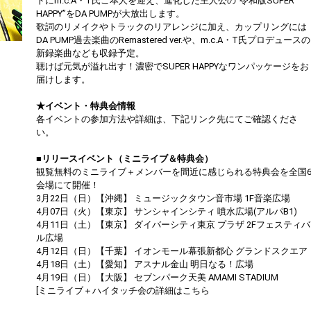
トにm.c.A・T氏ご本人を迎え、進化した主人公の“令和版SUPER
HAPPY”をDA PUMPが大放出します。
歌詞のリメイクやトラックのリアレンジに加え、カップリングには
DA PUMP過去楽曲のRemastered ver.や、m.c.A・T氏プロデュースの
新録楽曲なども収録予定。
聴けば元気が溢れ出す！濃密でSUPER HAPPYなワンパッケージをお
届けします。
★イベント・特典会情報
各イベントの参加方法や詳細は、下記リンク先にてご確認くださ
い。
■リリースイベント（ミニライブ＆特典会）
観覧無料のミニライブ＋メンバーを間近に感じられる特典会を全国
会場にて開催！
3月22日（日）【沖縄】 ミュージックタウン音市場 1F音楽広場
4月07日（火）【東京】 サンシャインシティ 噴水広場(アルパB1)
4月11日（土）【東京】 ダイバーシティ東京 プラザ 2Fフェスティバ
ル広場
4月12日（日）【千葉】 イオンモール幕張新都心 グランドスクエア
4月18日（土）【愛知】 アスナル金山 明日なる！広場
4月19日（日）【大阪】 セブンパーク天美 AMAMI STADIUM
[ミニライブ＋ハイタッチ会の詳細はこちら
https://dapump.jp/news/detail.php?id=1130831