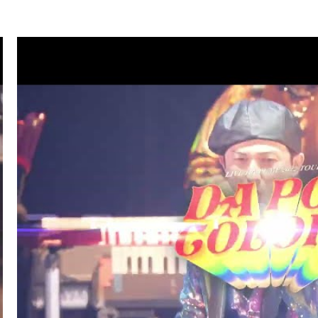
.07
TV
ハマダ歌謡祭★オオカミ少年(ISSA/U-YEAH)
.01
LIVE/EVENT
SKY ART FESTIVAL 2026
.26
RADIO
サンデーradio 調子 do～yo！！(KIMI/U-YEAH)
.23
TV
ナゾトレMAXXX(ISSA)
.20
MAGAZINE
スペシャルブック『世界館』(KENZO)
.19
RADIO
サンデーradio 調子 do～yo！！(KIMI/U-YEAH)