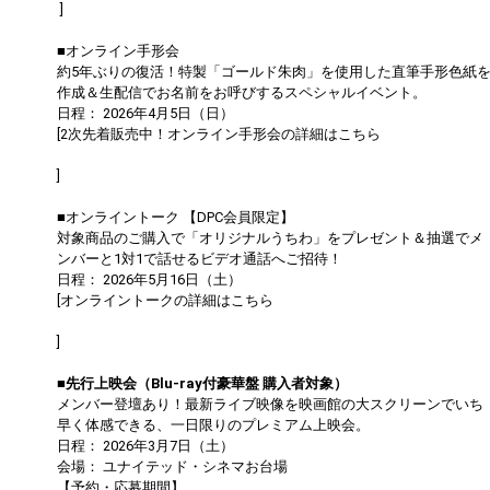
]
■オンライン手形会
約5年ぶりの復活！特製「ゴールド朱肉」を使用した直筆手形色紙
作成＆生配信でお名前をお呼びするスペシャルイベント。
日程： 2026年4月5日（日）
[2次先着販売中！オンライン手形会の詳細はこちら
https://dapump.jp/news/detail.php?id=1131504
]
■オンライントーク 【DPC会員限定】
対象商品のご購入で「オリジナルうちわ」をプレゼント＆抽選でメ
ンバーと1対1で話せるビデオ通話へご招待！
日程： 2026年5月16日（土）
[オンライントークの詳細はこちら
https://dapump.jp/news/detail.php?id=1130833
]
■先行上映会（Blu-ray付豪華盤 購入者対象）
メンバー登壇あり！最新ライブ映像を映画館の大スクリーンでいち
早く体感できる、一日限りのプレミアム上映会。
日程： 2026年3月7日（土）
会場： ユナイテッド・シネマお台場
【予約・応募期間】