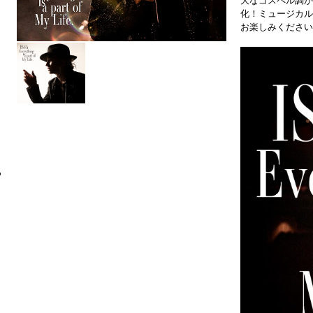
大なゴスペル調か
化！ミュージカル
お楽しみください
6