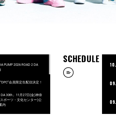
SCHEDULE
10
PUMP 2026 ROAD 2 DA
内
ラブ“DPC”会員限定生配信決定！
09
 2 DA 30th」11月27日(金)神奈
市スポーツ・文化センター)公
09
案内