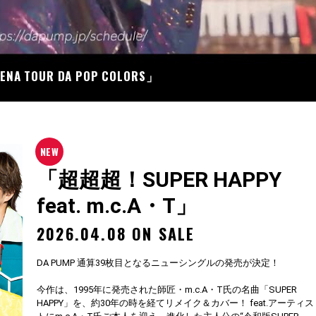
07
RENA TOUR DA POP COLORS」
「超超超！SUPER HAPPY
feat. m.c.A・T」
2026.04.08 ON SALE
DA PUMP 通算39枚目となるニューシングルの発売が決定！
今作は、1995年に発売された師匠・m.c.A・T氏の名曲「SUPER
HAPPY」を、約30年の時を経てリメイク＆カバー！ feat.アーティス