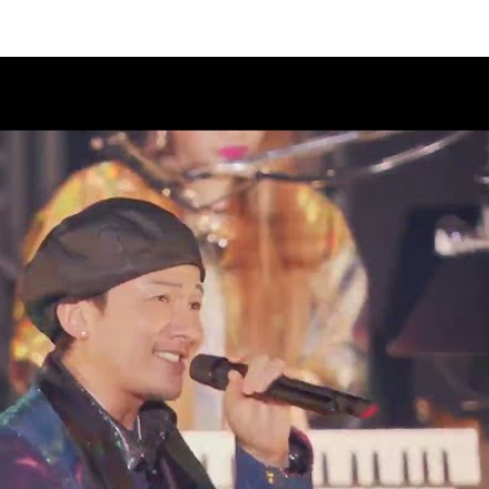
AD 2 DA 30th」オフィシャルグ
08
クラブ“DPC”会員限定生配信決
08
AD 2 DA 30th」ドキュメンタリ
07
ィナインのオールナイトニッポ
07
26」出演決定！
07
PUMP 2026 ROAD 2 DA
演チケット一般販売(先着)のご案内
07
M LIVE 2026」グッズ通信販売の