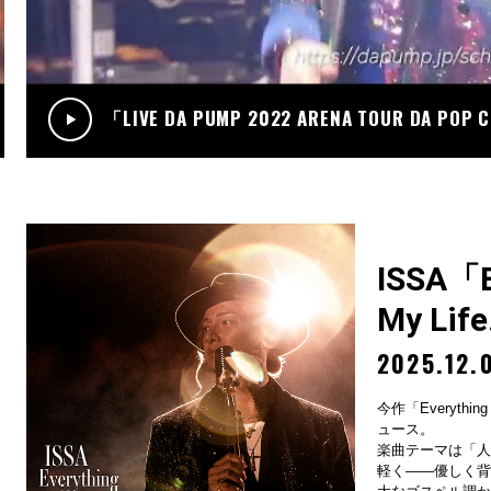
.12
RADIO
サンデーradio 調子 do～yo！！(KIMI/U-YEAH)
「LIVE DA PUMP 2022 ARENA TOUR DA POP
ISSA「Ev
My Lif
2025.12.
今作「Everything
ュース。
楽曲テーマは「人
軽く——優しく背