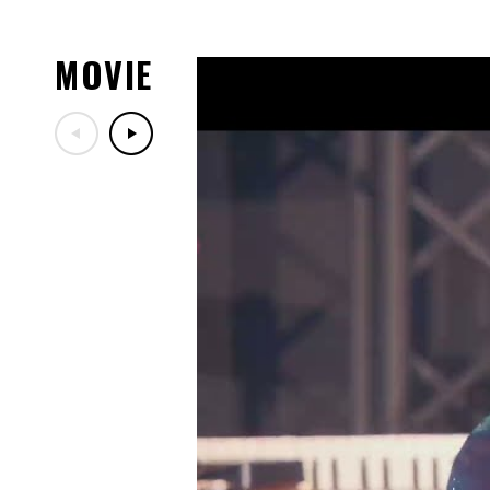
07.29
「LIVE DA PUMP 2026 RO
ッズ紹介！
MOVIE
07.29
7/30(木)DA PUMPファン
定！
07.17
「LIVE DA PUMP 2026 RO
ー映像公開！
07.13
10/24(土)開催「ナインテ
ン歌謡祭」出演決定！
07.06
7/18(土)TBS「音楽の日20
07.03
2026年8月～11月開催「LIVE DA 
30th」10/19(月)兵庫公
07.03
「DA PUMP KIMI PREMIU
ご案内